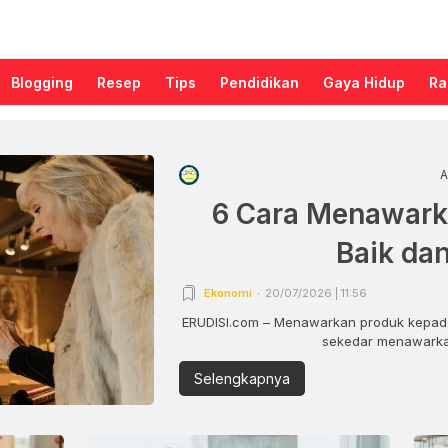
Blogging
Resep
Tips
Pendidikan
Gaya Hidup
Ra
A
6 Cara Menawark
Baik da
Ekonomi
20/07/2026 | 11:56
ERUDISI.com – Menawarkan produk kepada
sekedar menawarkan
Selengkapnya