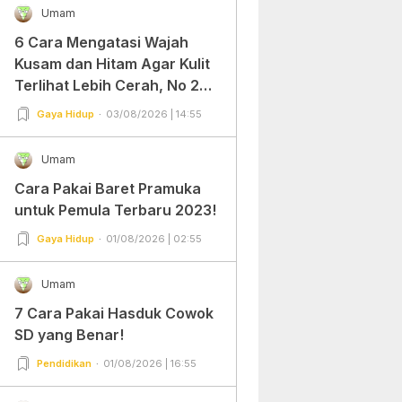
Umam
6 Cara Mengatasi Wajah
Kusam dan Hitam Agar Kulit
Terlihat Lebih Cerah, No 2
Gampang Banget dan Mudah
Gaya Hidup
03/08/2026 | 14:55
Dipraktekkan!
Umam
Cara Pakai Baret Pramuka
untuk Pemula Terbaru 2023!
Gaya Hidup
01/08/2026 | 02:55
Umam
7 Cara Pakai Hasduk Cowok
SD yang Benar!
Pendidikan
01/08/2026 | 16:55