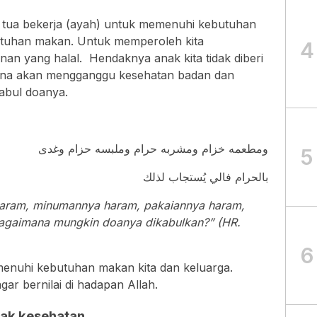
ng tua bekerja (ayah) untuk memenuhi kebutuhan
utuhan makan. Untuk memperoleh kita
4
an yang halal. Hendaknya anak kita tidak diberi
rena akan mengganggu kesehatan badan dan
abul doanya.
ومطعمه خزام ومشربه حرام وملبسه حزام وغدى
5
بالحرام فالي يُستجاب لذلك
haram, minumannya haram, pakaiannya haram,
gaimana mungkin doanya dikabulkan?” (HR.
6
memenuhi kebutuhan makan kita dan keluarga.
agar bernilai di hadapan Allah.
sak kesehatan