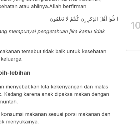
sehatan atau ahlinya.Allah berfirman
تلُوا أَهْلَ الذِكرِ إِن كُنتُمْ لَا تَعْلَمُونَ )
1
ang mempunyai pengetahuan jika kamu tidak
makanan tersebut tidak baik untuk kesehatan
keluarga.
bih-lebihan
kan menyebabkan kita kekenyangan dan malas
uk. Kadang karena anak dipaksa makan dengan
muntah.
an konsumsi makanan sesuai porsi makanan dan
dak menyukainya.