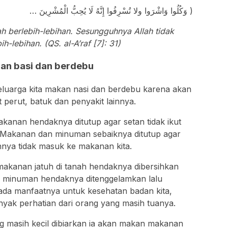
… وَكُلُوا وَاشْرَوا ولا تُسْرِفُوا إِنَّهُ لَا يُحِبُّ الْمُشْرِينَ )
 berlebih-lebihan. Sesungguhnya Allah tidak
-lebihan. (QS. al-A’raf [7]: 31)
an basi dan berdebu
luarga kita makan nasi dan berdebu karena akan
 perut, batuk dan penyakit lainnya.
kanan hendaknya ditutup agar setan tidak ikut
. Makanan dan minuman sebaiknya ditutup agar
innya tidak masuk ke makanan kita.
makanan jatuh di tanah hendaknya dibersihkan
ke minuman hendaknya ditenggelamkan lalu
 ada manfaatnya untuk kesehatan badan kita,
nyak perhatian dari orang yang masih tuanya.
ng masih kecil dibiarkan ia akan makan makanan