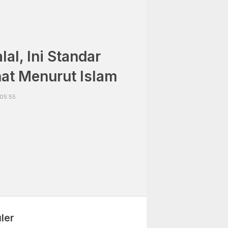
al, Ini Standar
at Menurut Islam
 05:55
ler