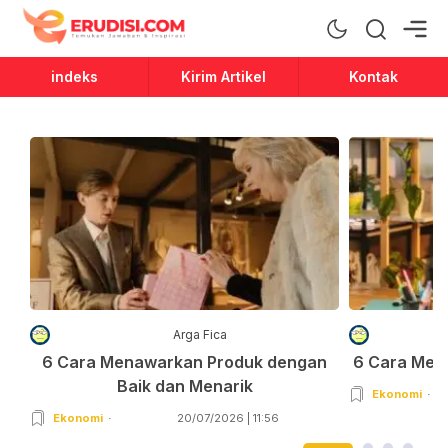
Erudisi
Temukan Jawaban dan Inspirasi
indeks
Kirim Artikel
Kontak
Arga Fica
6 Cara Menawarkan Produk dengan
6 Cara Men
Baik dan Menarik
Ekonomi
Ekonomi
20/07/2026 | 11:56