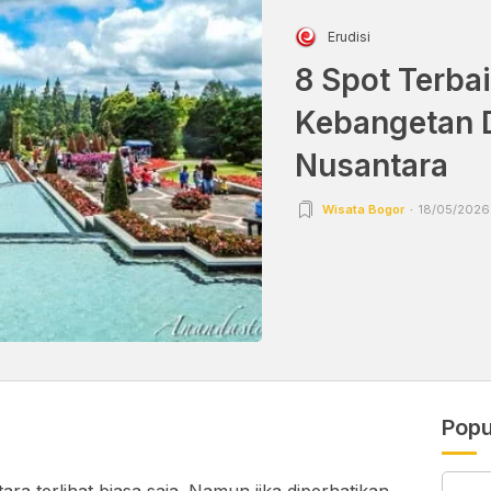
Erudisi
8 Spot Terba
Kebangetan 
Nusantara
Wisata Bogor
18/05/2026 
Popu