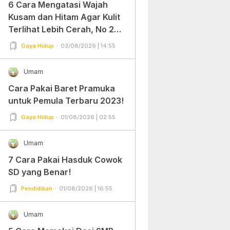
6 Cara Mengatasi Wajah
Kusam dan Hitam Agar Kulit
Terlihat Lebih Cerah, No 2
Gampang Banget dan Mudah
Gaya Hidup
03/08/2026 | 14:55
Dipraktekkan!
Umam
Cara Pakai Baret Pramuka
untuk Pemula Terbaru 2023!
Gaya Hidup
01/08/2026 | 02:55
Umam
7 Cara Pakai Hasduk Cowok
SD yang Benar!
Pendidikan
01/08/2026 | 16:55
Umam