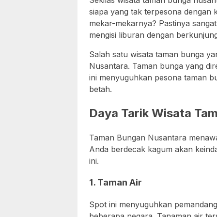
Sekilas wisata taman bunga nusanta
siapa yang tak terpesona dengan
mekar-mekarnya? Pastinya sangat
mengisi liburan dengan berkunjun
Salah satu wisata taman bunga 
Nusantara. Taman bunga yang dire
ini menyuguhkan pesona taman b
betah.
Daya Tarik Wisata Ta
Taman Bungan Nusantara menawa
Anda berdecak kagum akan keinda
ini.
1. Taman Air
Spot ini menyuguhkan pemandanga
beberapa negara. Tanaman air ters