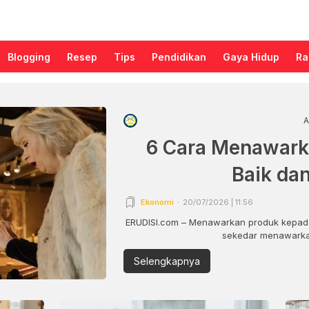
Blogging
Resep
Tips
Pendidikan
Gaya Hidup
Ra
A
6 Cara Menawark
Baik da
Ekonomi
20/07/2026 | 11:56
ERUDISI.com – Menawarkan produk kepada
sekedar menawarkan
Selengkapnya