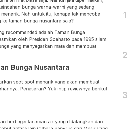
ra terlihat biasa saja. Namun jika diperhatikan,
 keindahan bunga warna-warni yang sedang
1
 menarik. Nah untuk itu, kenapa tak mencoba
g ke taman bunga nusantara saja?
yang recommended adalah Taman Bunga
smikan oleh Presiden Soeharto pada 1995 silam
unga yang menyegarkan mata dan membuat
2
man Bunga Nusantara
rkan spot-spot menarik yang akan membuat
hannya. Penasaran? Yuk intip reviewnya berikut
3
n berbagai tanaman air yang didatangkan dari
ebut antara lain Cybera papyrus dari Mesir yang