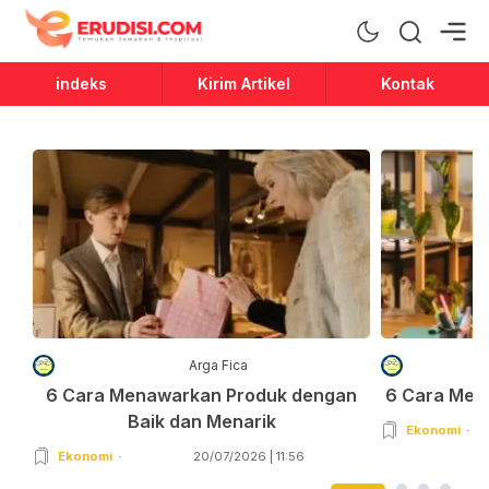
Erudisi
Temukan Jawaban dan Inspirasi
indeks
Kirim Artikel
Kontak
Arga Fica
6 Cara Menawarkan Produk dengan
6 Cara Men
Baik dan Menarik
Ekonomi
Ekonomi
20/07/2026 | 11:56