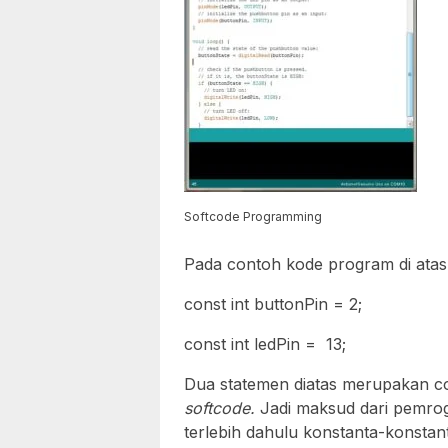
Softcode Programming
Pada contoh kode program di atas,
const int buttonPin = 2;
const int ledPin = 13;
Dua statemen diatas merupakan c
softcode.
Jadi maksud dari pemr
terlebih dahulu konstanta-konsta