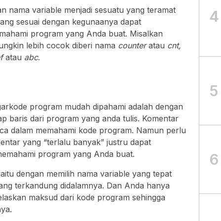
n nama variable menjadi sesuatu yang teramat
4
 yang sesuai dengan kegunaanya dapat
mahami program yang Anda buat. Misalkan
ungkin lebih cocok diberi nama
counter
atau
cnt,
ef
atau
abc
.
5
agarkode program mudah dipahami adalah dengan
p baris dari program yang anda tulis. Komentar
ca dalam memahami kode program. Namun perlu
ntar yang “terlalu banyak” justru dapat
memahami program yang Anda buat.
6
yaitu dengan memilih nama variable yang tepat
 yang terkandung didalamnya. Dan Anda hanya
jelaskan maksud dari kode program sehingga
ya.