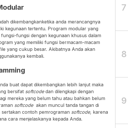
7
Modular
dah dikembangkanketika anda merancangnya
ki kegunaan tertentu. Program modular yang
i fungsi-fungsi dengan kegunaan khusus dalam
program yang memiliki fungsi bermacam-macam
ile yang cukup besar. Akibatnya Anda akan
8
ggunakanya kembali.
ramming
Anda buat dapat dikembangkan lebih lanjut maka
ng bersifat
softcode
dan dilengkapi dengan
9
bagi mereka yang belum tahu atau bahkan belum
graman
softcode
akan muncul tanda tangan di
aya sertakan contoh pemrograman
softcode,
karena
mana cara menjelaskanya kepada Anda.