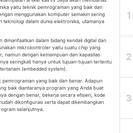
esempatan artikel kali ini Saya akan membahas
ronika yaitu teknik pemrograman yang baik dan
1
engan menggunakan komputer semakin sering
 teknologi dalam dunia elektronika, utamanya
imanfaatkan dalam bidang kendali digital dan
akan mikrokontroler yaitu suatu chip yang
2
er, namun dengan kemampuan dan kapasitas
ya seringkali hanya untuk tujuan-tujuan tertentu
 tertanam (embedded system).
ik pemrograman yang baik dan benar. Adapun
ang baik diantaranya program yang Anda buat
a dengan benar, bekerja secara efisien, kode
3
dah dikonfigurasi serta dapat dikembangkan
rogram selanjutnya.