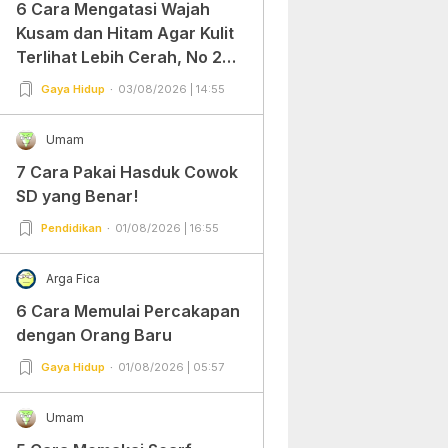
6 Cara Mengatasi Wajah
Kusam dan Hitam Agar Kulit
Terlihat Lebih Cerah, No 2
Gampang Banget dan Mudah
Gaya Hidup
03/08/2026 | 14:55
Dipraktekkan!
Umam
7 Cara Pakai Hasduk Cowok
SD yang Benar!
Pendidikan
01/08/2026 | 16:55
Arga Fica
6 Cara Memulai Percakapan
dengan Orang Baru
Gaya Hidup
01/08/2026 | 05:57
Umam