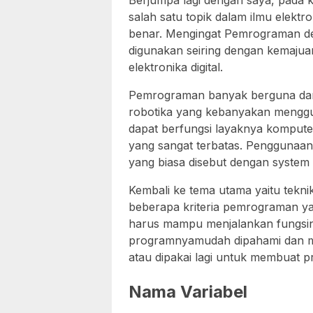
Berjumpa lagi dengan saya, pada k
salah satu topik dalam ilmu elekt
benar. Mengingat Pemrograman d
digunakan seiring dengan kemajuan
elektronika digital.
Pemrograman banyak berguna dan d
robotika yang kebanyakan menggun
dapat berfungsi layaknya komput
yang sangat terbatas. Penggunaann
yang biasa disebut dengan system
Kembali ke tema utama yaitu tekn
beberapa kriteria pemrograman y
harus mampu menjalankan fungsiny
programnyamudah dipahami dan mu
atau dipakai lagi untuk membuat p
Nama Variabel