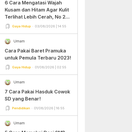
6 Cara Mengatasi Wajah
Kusam dan Hitam Agar Kulit
Terlihat Lebih Cerah, No 2
Gampang Banget dan Mudah
Gaya Hidup
03/08/2026 | 14:55
Dipraktekkan!
Umam
Cara Pakai Baret Pramuka
untuk Pemula Terbaru 2023!
Gaya Hidup
01/08/2026 | 02:55
Umam
7 Cara Pakai Hasduk Cowok
SD yang Benar!
Pendidikan
01/08/2026 | 16:55
Umam