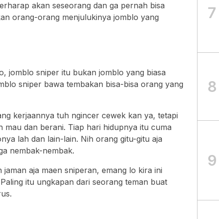
erharap akan seseorang dan ga pernah bisa
7
kan orang-orang menjulukinya jomblo yang
o, jomblo sniper itu bukan jomblo yang biasa
8
mblo sniper bawa tembakan bisa-bisa orang yang
ang kerjaannya tuh ngincer cewek kan ya, tetapi
 mau dan berani. Tiap hari hidupnya itu cuma
onya lah dan lain-lain. Nih orang gitu-gitu aja
i ga nembak-nembak.
9
 jaman aja maen sniperan, emang lo kira ini
aling itu ungkapan dari seorang teman buat
us.