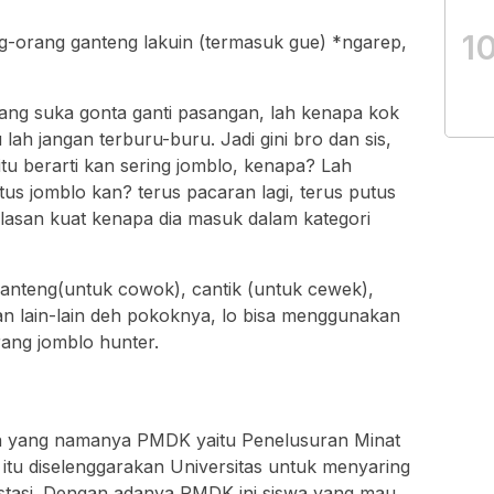
1
g-orang ganteng lakuin (termasuk gue) *ngarep,
yang suka gonta ganti pasangan, lah kenapa kok
lah jangan terburu-buru. Jadi gini bro dan sis,
tu berarti kan sering jomblo, kenapa? Lah
tus jomblo kan? terus pacaran lagi, terus putus
 alasan kuat kenapa dia masuk dalam kategori
ganteng(untuk cowok), cantik (untuk cewek),
 dan lain-lain deh pokoknya, lo bisa menggunakan
ang jomblo hunter.
 yang namanya PMDK yaitu Penelusuran Minat
u diselenggarakan Universitas untuk menyaring
tasi. Dengan adanya PMDK ini siswa yang mau