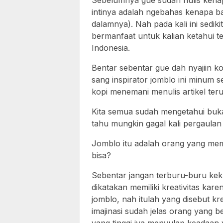
Sebelumnya gue sudah nulis kenap
intinya adalah ngebahas kenapa b
dalamnya). Nah pada kali ini sedi
bermanfaat untuk kalian ketahui te
Indonesia.
Bentar sebentar gue dah nyajiin kop
sang inspirator jomblo ini minum s
kopi menemani menulis artikel ter
Kita semua sudah mengetahui buka
tahu mungkin gagal kali pergaulan
Jomblo itu adalah orang yang memili
bisa?
Sebentar jangan terburu-buru kek 
dikatakan memiliki kreativitas kar
jomblo, nah itulah yang disebut kr
imajinasi sudah jelas orang yang 