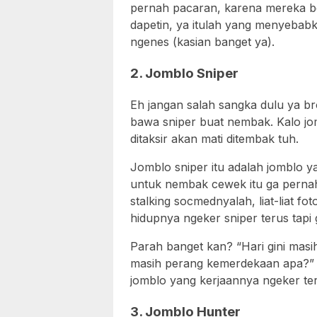
pernah pacaran, karena mereka b
dapetin, ya itulah yang menyebab
ngenes (kasian banget ya).
2. Jomblo Sniper
Eh jangan salah sangka dulu ya br
bawa sniper buat nembak. Kalo jo
ditaksir akan mati ditembak tuh.
Jomblo sniper itu adalah jomblo y
untuk nembak cewek itu ga pernah
stalking socmednyalah, liat-liat fot
hidupnya ngeker sniper terus tap
Parah banget kan? “Hari gini masih
masih perang kemerdekaan apa?” P
jomblo yang kerjaannya ngeker ter
3. Jomblo Hunter