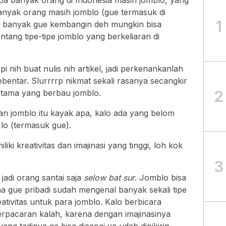
a banyak orang di Indonesia masih jomblo, yang
anyak orang masih jomblo (gue termasuk di
1
kit banyak gue kembangin deh mungkin bisa
ntang tipe-tipe jomblo yang berkeliaran di
i nih buat nulis nih artikel, jadi perkenankanlah
ebentar. Slurrrrp nikmat sekali rasanya secangkir
2
utama yang berbau jomblo.
n jomblo itu kayak apa, kalo ada yang belom
 lo (termasuk gue).
ki kreativitas dan imajinasi yang tinggi, loh kok
3
jadi orang santai saja
selow bat sur
. Jomblo bisa
ena gue pribadi sudah mengenal banyak sekali tipe
eativitas untuk para jomblo. Kalo berbicara
berpacaran kalah, karena dengan imajinasinya