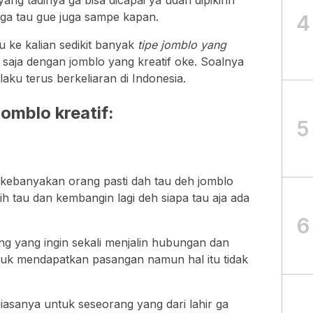
ang tadinya ga bisa dicapai ya udah dipikirin
h ga tau gue juga sampe kapan.
4
u ke kalian sedikit banyak
tipe jomblo yang
t saja dengan jomblo yang kreatif oke. Soalnya
laku terus berkeliaran di Indonesia.
jomblo kreatif:
5
 kebanyakan orang pasti dah tau deh jomblo
h tau dan kembangin lagi deh siapa tau aja ada
6
g yang ingin sekali menjalin hubungan dan
uk mendapatkan pasangan namun hal itu tidak
iasanya untuk seseorang yang dari lahir ga