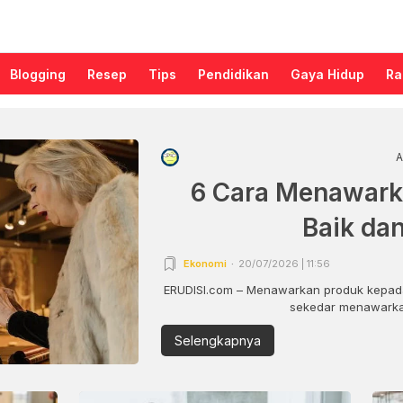
Blogging
Resep
Tips
Pendidikan
Gaya Hidup
Ra
A
6 Cara Menawark
Baik da
Ekonomi
20/07/2026 | 11:56
ERUDISI.com – Menawarkan produk kepada
sekedar menawarkan
Selengkapnya