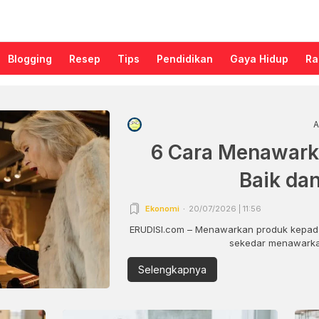
Blogging
Resep
Tips
Pendidikan
Gaya Hidup
Ra
A
6 Cara Menawark
Baik da
Ekonomi
20/07/2026 | 11:56
ERUDISI.com – Menawarkan produk kepada
sekedar menawarkan
Selengkapnya