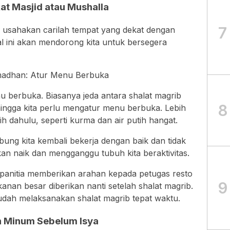
at Masjid atau Mushalla
7
 usahakan carilah tempat yang dekat dengan
al ini akan mendorong kita untuk bersegera
madhan: Atur Menu Berbuka
u berbuka. Biasanya jeda antara shalat magrib
8
hingga kita perlu mengatur menu berbuka. Lebih
h dahulu, seperti kurma dan air putih hangat.
ung kita kembali bekerja dengan baik dan tidak
an naik dan mengganggu tubuh kita beraktivitas.
 panitia memberikan arahan kepada petugas resto
9
an besar diberikan nanti setelah shalat magrib.
udah melaksanakan shalat magrib tepat waktu.
an Minum Sebelum Isya