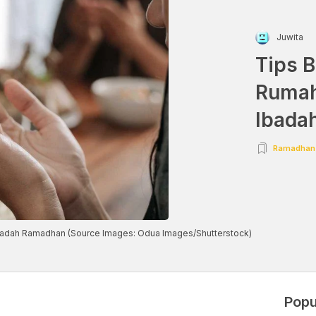
Juwita
Tips B
Rumah
Ibada
Ramadhan
badah Ramadhan (Source Images: Odua Images/Shutterstock)
Popu