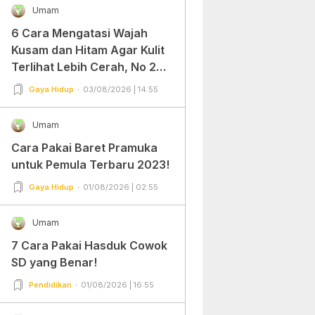
Umam
6 Cara Mengatasi Wajah
Kusam dan Hitam Agar Kulit
Terlihat Lebih Cerah, No 2
Gampang Banget dan Mudah
Gaya Hidup
03/08/2026 | 14:55
Dipraktekkan!
Umam
Cara Pakai Baret Pramuka
untuk Pemula Terbaru 2023!
Gaya Hidup
01/08/2026 | 02:55
Umam
7 Cara Pakai Hasduk Cowok
SD yang Benar!
Pendidikan
01/08/2026 | 16:55