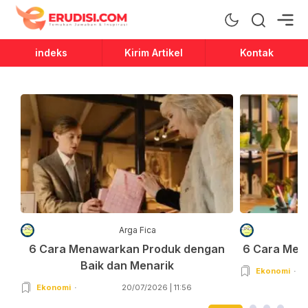
Erudisi
Temukan Jawaban dan Inspirasi
indeks
Kirim Artikel
Kontak
Arga Fica
6 Cara Menawarkan Produk dengan
6 Cara Men
Baik dan Menarik
Ekonomi
Ekonomi
20/07/2026 | 11:56