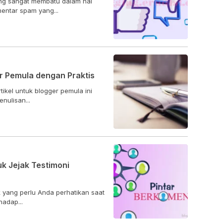
ng sangat membatu dalam hal
ntar spam yang...
er Pemula dengan Praktis
ikel untuk blogger pemula ini
nulisan...
k Jejak Testimoni
 yang perlu Anda perhatikan saat
adap...