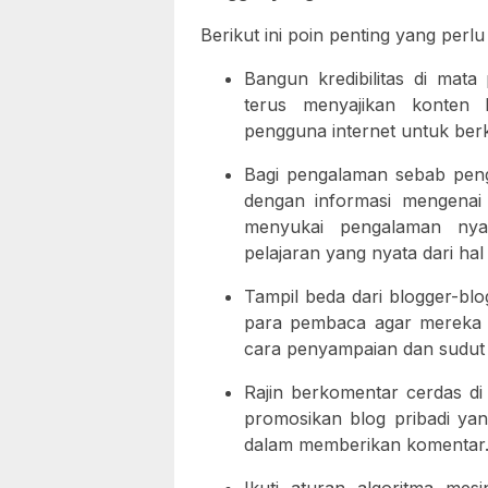
Berikut ini poin penting yang perlu 
Bangun kredibilitas di mata
terus menyajikan konten b
pengguna internet untuk ber
Bagi pengalaman sebab peng
dengan informasi mengenai 
menyukai pengalaman nyat
pelajaran yang nyata dari hal
Tampil beda dari blogger-bl
para pembaca agar mereka ti
cara penyampaian dan sudut p
Rajin berkomentar cerdas di
promosikan blog pribadi ya
dalam memberikan komentar