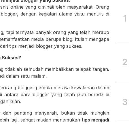
 Menjadi Blogger yang Sukses.
isnis online yang diminati oleh masyarakat. Orang
 blogger, dengan kegiatan utama yaitu menulis di
1
, tapi ternyata banyak orang yang telah meraup
memanfaatkan media berupa blog. Itulah mengapa
cari
tips menjadi blogger yang sukses.
g Sukses?
2
ng tidaklah semudah membalikkan telapak tangan.
jadi dalam satu malam.
n seorang blogger pemula merasa kewalahan dalam
di antara para blogger yang telah jauh berada di
3
gah jalan.
us dan pantang menyerah, bukan tidak mungkin
rlebih lagi, sangat mudah menemukan
tips menjadi