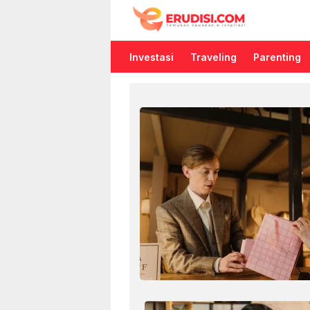
Erudisi
Temukan Jawaban dan Inspirasi
Investasi
Traveling
Parenting