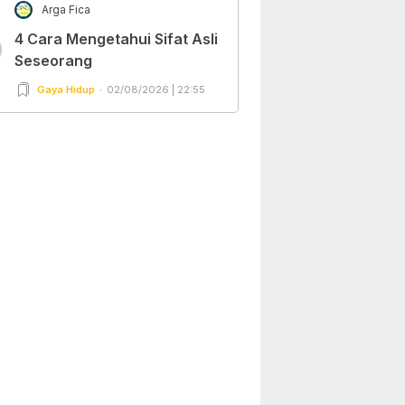
Arga Fica
4 Cara Mengetahui Sifat Asli
0
Seseorang
Gaya Hidup
02/08/2026 | 22:55