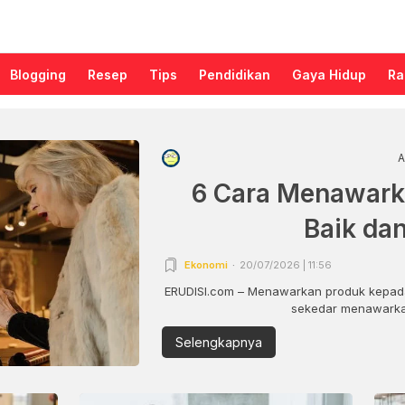
Blogging
Resep
Tips
Pendidikan
Gaya Hidup
Ra
A
6 Cara Menawark
Baik da
Ekonomi
20/07/2026 | 11:56
ERUDISI.com – Menawarkan produk kepada
sekedar menawarkan
Selengkapnya