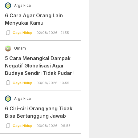
Arga Fica
6 Cara Agar Orang Lain
Menyukai Kamu
Gaya Hidup
02/08/2026 | 21:55
Umam
5 Cara Menangkal Dampak
Negatif Globalisasi Agar
Budaya Sendiri Tidak Pudar!
Gaya Hidup
03/08/2026 | 10:55
Arga Fica
6 Ciri-ciri Orang yang Tidak
Bisa Bertanggung Jawab
Gaya Hidup
03/08/2026 | 06:55