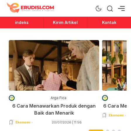
Erudisi
Temukan Jawaban dan Inspirasi
indeks
Kirim Artikel
Kontak
Arga Fica
6 Cara Menawarkan Produk dengan
6 Cara Men
Baik dan Menarik
Ekonomi
Ekonomi
20/07/2026 | 11:56