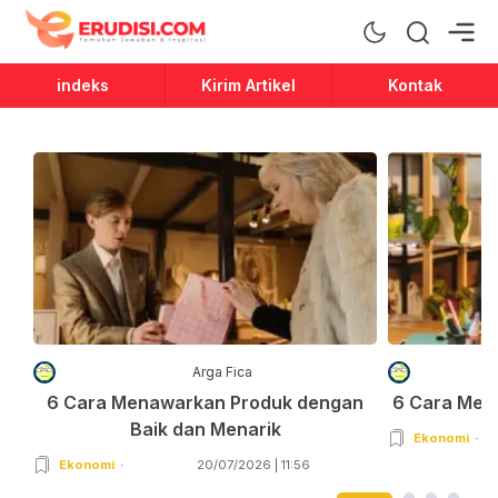
Erudisi
Temukan Jawaban dan Inspirasi
indeks
Kirim Artikel
Kontak
Arga Fica
6 Cara Menawarkan Produk dengan
6 Cara Men
Baik dan Menarik
Ekonomi
Ekonomi
20/07/2026 | 11:56