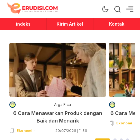
Erudisi
Temukan Jawaban dan Inspirasi
indeks
Kirim Artikel
Kontak
Arga Fica
6 Cara Menawarkan Produk dengan
6 Cara Men
Baik dan Menarik
Ekonomi
Ekonomi
20/07/2026 | 11:56