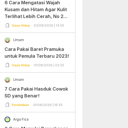
6 Cara Mengatasi Wajah
Kusam dan Hitam Agar Kulit
Terlihat Lebih Cerah, No 2
Gampang Banget dan Mudah
Gaya Hidup
03/08/2026 | 14:55
Dipraktekkan!
Umam
Cara Pakai Baret Pramuka
untuk Pemula Terbaru 2023!
Gaya Hidup
01/08/2026 | 02:55
Umam
7 Cara Pakai Hasduk Cowok
SD yang Benar!
Pendidikan
01/08/2026 | 16:55
Arga Fica