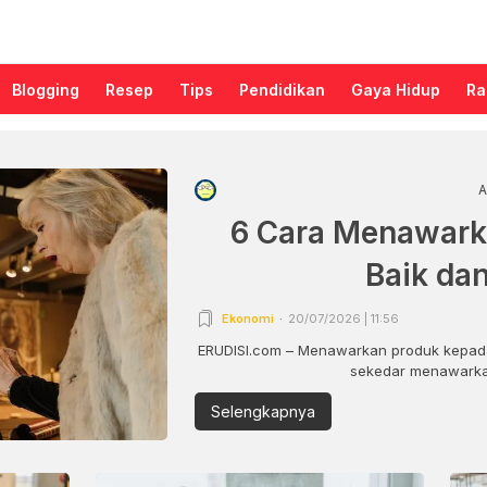
Blogging
Resep
Tips
Pendidikan
Gaya Hidup
Ra
A
6 Cara Menawark
Baik da
Ekonomi
20/07/2026 | 11:56
ERUDISI.com – Menawarkan produk kepada
sekedar menawarkan
Selengkapnya