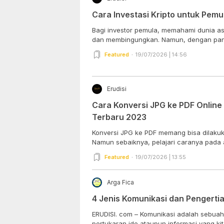
Cara Investasi Kripto untuk Pemu
Bagi investor pemula, memahami dunia ase
dan membingungkan. Namun, dengan pan
Featured
19/07/2026 | 14:56
Erudisi
Cara Konversi JPG ke PDF Online
Terbaru 2023
Konversi JPG ke PDF memang bisa dilakuk
Namun sebaiknya, pelajari caranya pada art
Featured
19/07/2026 | 13:55
Arga Fica
4 Jenis Komunikasi dan Pengerti
ERUDISI. com – Komunikasi adalah sebua
pertukaran ide ataupun informasi yang kita