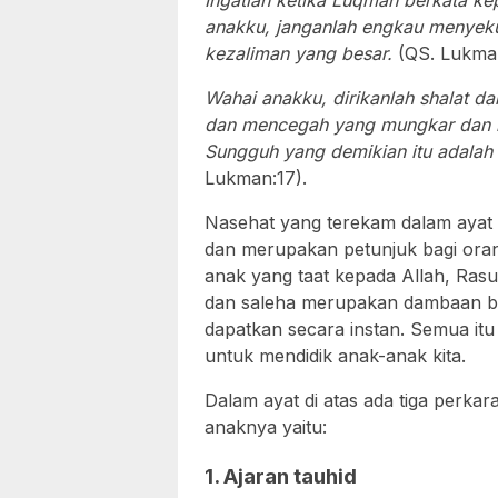
Ingatlah ketika Luqman berkata k
anakku, janganlah engkau menyeku
kezaliman yang besar.
(QS. Lukma
Wahai anakku, dirikanlah shalat d
dan mencegah yang mungkar dan b
Sungguh yang demikian itu adalah s
Lukman:17).
Nasehat yang terekam dalam ayat 
dan merupakan petunjuk bagi oran
anak yang taat kepada Allah, Rasu
dan saleha merupakan dambaan bagi 
dapatkan secara instan. Semua it
untuk mendidik anak-anak kita.
Dalam ayat di atas ada tiga perka
anaknya yaitu:
1. Ajaran tauhid