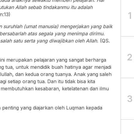
epada anaknya sewaktu memberi pelajaran: Hai
tukan Allah sebab tindakanmu itu adalah
1
n:13)
an suruhlah (umat manusia) mengerjakan yang baik
ersabarlah atas segala yang menimpa dirimu.
alah satu serta yang diwajibkan oleh Allah.
(QS.
2
ini merupakan pelajaran yang sangat berharga
g tua, untuk mendidik buah hatinya agar menjadi
lullah, dan kedua orang tuanya. Anak yang saleh
setiap orang tua. Dan itu tidak bisa kita
u membutuhkan kesabaran, ketelatenan dan ilmu
3
ra penting yang diajarkan oleh Luqman kepada