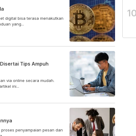
la
1
t digital bisa terasa menakutkan
duan yang...
 Disertai Tips Ampuh
an via online secara mudah.
ikel ini...
annya
h proses penyampaian pesan dan
...