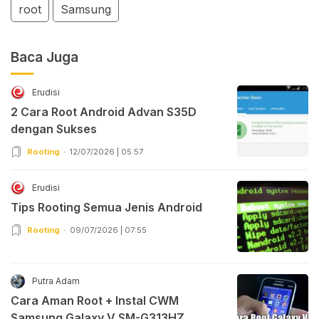
root
Samsung
Baca Juga
Erudisi
2 Cara Root Android Advan S35D
dengan Sukses
Rooting
12/07/2026 | 05:57
Erudisi
Tips Rooting Semua Jenis Android
Rooting
09/07/2026 | 07:55
Putra Adam
Cara Aman Root + Instal CWM
Samsung Galaxy V SM-G313HZ