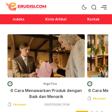
Erudisi
Temukan Jawaban dan Inspirasi
indeks
Kirim Artikel
Kontak
Arga Fica
6 Cara Menawarkan Produk dengan
6 Cara Men
Baik dan Menarik
Ekonomi
Ekonomi
20/07/2026 | 11:56