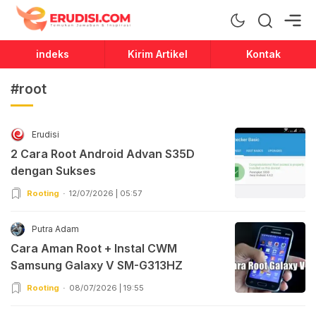
Erudisi
Temukan Jawaban dan Inspirasi
indeks
Kirim Artikel
Kontak
#root
Erudisi
2 Cara Root Android Advan S35D
dengan Sukses
Rooting
12/07/2026 | 05:57
Putra Adam
Cara Aman Root + Instal CWM
Samsung Galaxy V SM-G313HZ
Rooting
08/07/2026 | 19:55