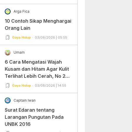
Arga Fica
10 Contoh Sikap Menghargai
Orang Lain
Gaya Hidup
03/08/2026 | 05:55
Umam
6 Cara Mengatasi Wajah
Kusam dan Hitam Agar Kulit
Terlihat Lebih Cerah, No 2
Gampang Banget dan Mudah
Gaya Hidup
03/08/2026 | 14:55
Dipraktekkan!
Captain Iwan
Surat Edaran tentang
Larangan Pungutan Pada
UNBK 2016