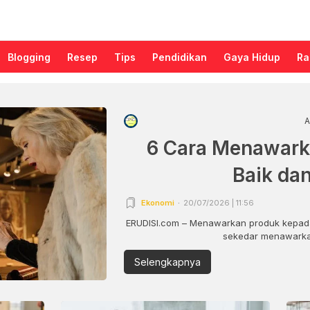
Blogging
Resep
Tips
Pendidikan
Gaya Hidup
Ra
A
6 Cara Menawark
Baik da
Ekonomi
20/07/2026 | 11:56
ERUDISI.com – Menawarkan produk kepada
sekedar menawarkan
Selengkapnya