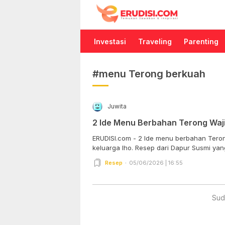
Erudisi
Temukan Jawaban dan Inspirasi
Investasi
Traveling
Parenting
#menu Terong berkuah
Juwita
2 Ide Menu Berbahan Terong Waj
ERUDISI.com - 2 Ide menu berbahan Terong
keluarga lho. Resep dari Dapur Susmi yang 
Resep
05/06/2026 | 16:55
Sud