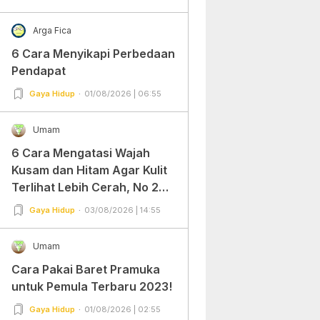
Arga Fica
6 Cara Menyikapi Perbedaan
Pendapat
Gaya Hidup
01/08/2026 | 06:55
Umam
6 Cara Mengatasi Wajah
Kusam dan Hitam Agar Kulit
Terlihat Lebih Cerah, No 2
Gampang Banget dan Mudah
Gaya Hidup
03/08/2026 | 14:55
Dipraktekkan!
Umam
Cara Pakai Baret Pramuka
untuk Pemula Terbaru 2023!
Gaya Hidup
01/08/2026 | 02:55