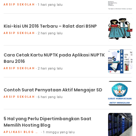
1 hari yang lalu
ARSIP SEKOLAH
Kisi-kisi UN 2016 Terbaru – Ralat dari BSNP
2 hari yang lalu
ARSIP SEKOLAH
Cara Cetak Kartu NUPTK pada Aplikasi NUPTK
Baru 2016
2 hari yang lalu
ARSIP SEKOLAH
Contoh Surat Pernyataan Aktif Mengajar SD
6 hari yang lalu
ARSIP SEKOLAH
5 Hal yang Perlu Dipertimbangkan Saat
Memilih Hosting Blog
1 minggu yang lalu
APLIKASI BLOG DAN HOSTING