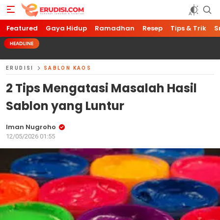
Featured
Gaya Hidup
Ramadhan
Resep
Tips & Trik
S
HEADLINE
ERUDISI
SABLON KAOS
2 Tips Mengatasi Masalah Hasil
Sablon yang Luntur
Iman Nugroho
12/05/2026 01:55