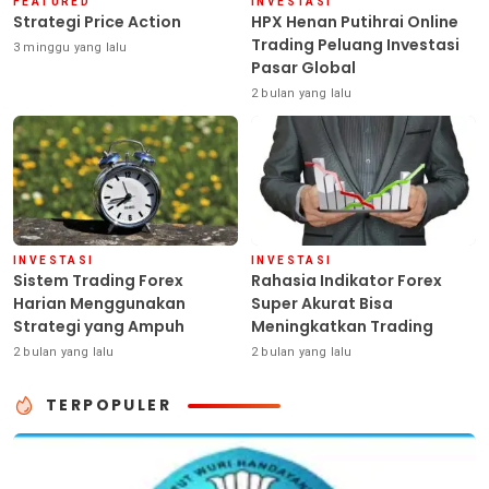
FEATURED
INVESTASI
Strategi Price Action
HPX Henan Putihrai Online
Trading Peluang Investasi
3 minggu yang lalu
Pasar Global
2 bulan yang lalu
INVESTASI
INVESTASI
Sistem Trading Forex
Rahasia Indikator Forex
Harian Menggunakan
Super Akurat Bisa
Strategi yang Ampuh
Meningkatkan Trading
2 bulan yang lalu
2 bulan yang lalu
TERPOPULER