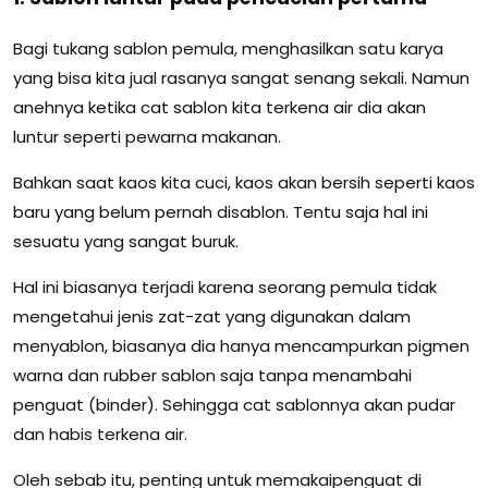
Bagi tukang sablon pemula, menghasilkan satu karya
yang bisa kita jual rasanya sangat senang sekali. Namun
anehnya ketika cat sablon kita terkena air dia akan
luntur seperti pewarna makanan.
Bahkan saat kaos kita cuci, kaos akan bersih seperti kaos
baru yang belum pernah disablon. Tentu saja hal ini
sesuatu yang sangat buruk.
Hal ini biasanya terjadi karena seorang pemula tidak
mengetahui jenis zat-zat yang digunakan dalam
menyablon, biasanya dia hanya mencampurkan pigmen
warna dan rubber sablon saja tanpa menambahi
penguat (binder). Sehingga cat sablonnya akan pudar
dan habis terkena air.
Oleh sebab itu, penting untuk memakaipenguat di