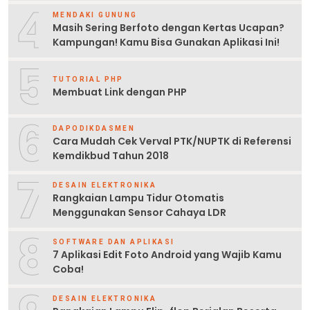
4
MENDAKI GUNUNG
Masih Sering Berfoto dengan Kertas Ucapan?
Kampungan! Kamu Bisa Gunakan Aplikasi Ini!
5
TUTORIAL PHP
Membuat Link dengan PHP
6
DAPODIKDASMEN
Cara Mudah Cek Verval PTK/NUPTK di Referensi
Kemdikbud Tahun 2018
7
DESAIN ELEKTRONIKA
Rangkaian Lampu Tidur Otomatis
Menggunakan Sensor Cahaya LDR
8
SOFTWARE DAN APLIKASI
7 Aplikasi Edit Foto Android yang Wajib Kamu
Coba!
DESAIN ELEKTRONIKA