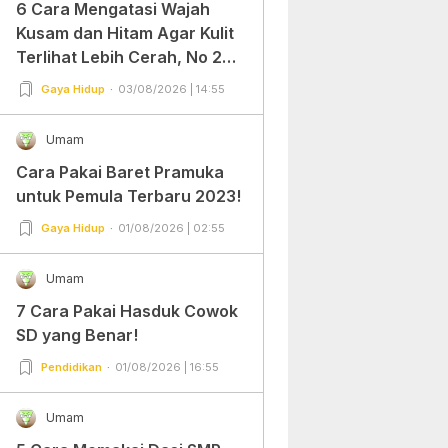
6 Cara Mengatasi Wajah
Kusam dan Hitam Agar Kulit
Terlihat Lebih Cerah, No 2
Gampang Banget dan Mudah
Gaya Hidup
03/08/2026 | 14:55
Dipraktekkan!
Umam
Cara Pakai Baret Pramuka
untuk Pemula Terbaru 2023!
Gaya Hidup
01/08/2026 | 02:55
Umam
7 Cara Pakai Hasduk Cowok
SD yang Benar!
Pendidikan
01/08/2026 | 16:55
Umam