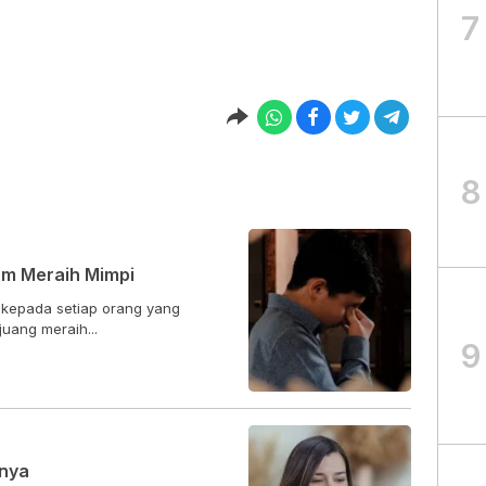
7
8
am Meraih Mimpi
i kepada setiap orang yang
uang meraih...
9
tnya