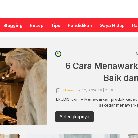
Blogging
Resep
Tips
Pendidikan
Gaya Hidup
Ra
A
6 Cara Menawark
Baik da
Ekonomi
20/07/2026 | 11:56
ERUDISI.com – Menawarkan produk kepada
sekedar menawarkan
Selengkapnya