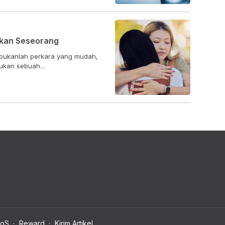
kan Seseorang
ukanlah perkara yang mudah,
ukan sebuah...
oS
Reward
Kirim Artikel