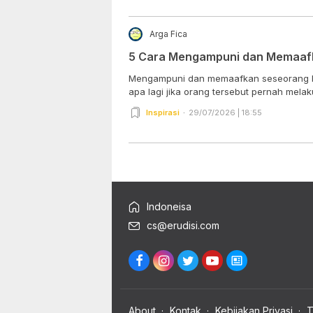
Arga Fica
5 Cara Mengampuni dan Memaaf
Mengampuni dan memaafkan seseorang b
apa lagi jika orang tersebut pernah melak
Inspirasi
29/07/2026 | 18:55
Indoneisa
cs@erudisi.com
About
Kontak
Kebijakan Privasi
T