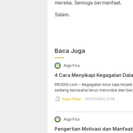
mereka. Semoga bermanfaat.
Salam.
Baca Juga
Arga Fica
4 Cara Menyikapi Kegagalan Dal
ERUDISI.com – Kegagalan bisa saja terjad
sedang berusaha terus mencoba dan berj
Gaya Hidup
31/07/2026 | 21:56
Arga Fica
Pengertian Motivasi dan Manfaa