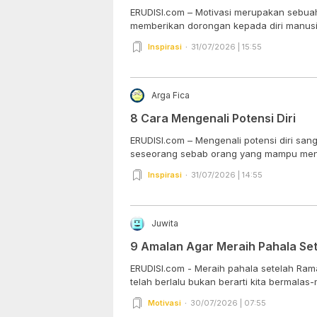
ERUDISI.com – Motivasi merupakan sebuah
memberikan dorongan kepada diri manusia
Inspirasi
31/07/2026 | 15:55
Arga Fica
8 Cara Mengenali Potensi Diri
ERUDISI.com – Mengenali potensi diri sang
seseorang sebab orang yang mampu meng
Inspirasi
31/07/2026 | 14:55
Juwita
9 Amalan Agar Meraih Pahala Se
ERUDISI.com - Meraih pahala setelah Ra
telah berlalu bukan berarti kita bermalas-
Motivasi
30/07/2026 | 07:55