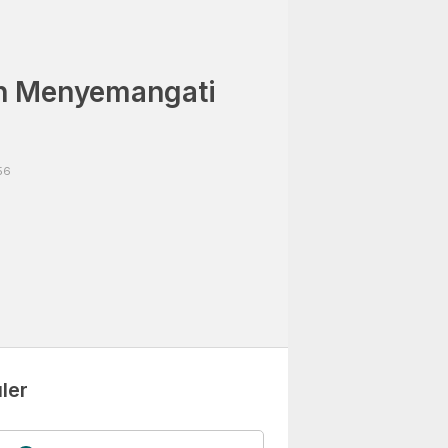
h Menyemangati
56
ler