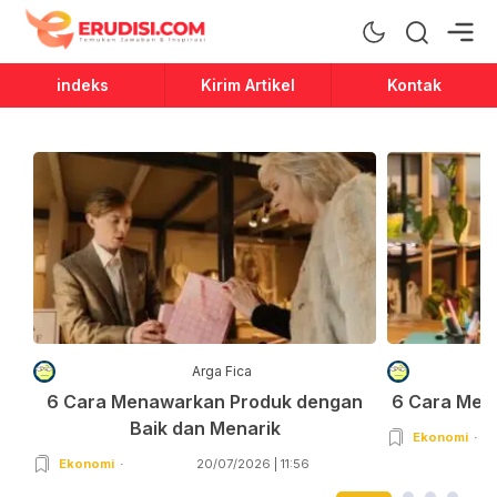
Erudisi
Temukan Jawaban dan Inspirasi
indeks
Kirim Artikel
Kontak
Arga Fica
6 Cara Menawarkan Produk dengan
6 Cara Men
Baik dan Menarik
Ekonomi
Ekonomi
20/07/2026 | 11:56