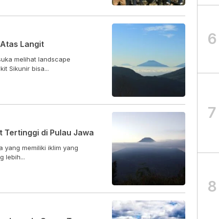
6
 Atas Langit
suka melihat landscape
 Sikunir bisa...
7
t Tertinggi di Pulau Jawa
wa yang memiliki iklim yang
 lebih...
8