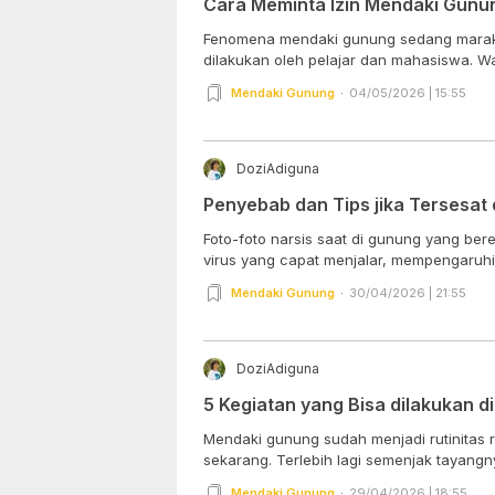
Cara Meminta Izin Mendaki Gunu
Fenomena mendaki gunung sedang marak a
dilakukan oleh pelajar dan mahasiswa. Wal
Mendaki Gunung
04/05/2026 | 15:55
DoziAdiguna
Penyebab dan Tips jika Tersesat
Foto-foto narsis saat di gunung yang ber
virus yang capat menjalar, mempengaruhi 
Mendaki Gunung
30/04/2026 | 21:55
DoziAdiguna
5 Kegiatan yang Bisa dilakukan 
Mendaki gunung sudah menjadi rutinitas 
sekarang. Terlebih lagi semenjak tayangnya
Mendaki Gunung
29/04/2026 | 18:55