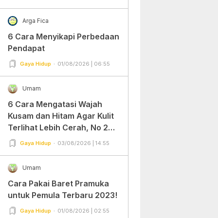
Arga Fica
6 Cara Menyikapi Perbedaan
Pendapat
Gaya Hidup
01/08/2026 | 06:55
Umam
6 Cara Mengatasi Wajah
Kusam dan Hitam Agar Kulit
Terlihat Lebih Cerah, No 2
Gampang Banget dan Mudah
Gaya Hidup
03/08/2026 | 14:55
Dipraktekkan!
Umam
Cara Pakai Baret Pramuka
untuk Pemula Terbaru 2023!
Gaya Hidup
01/08/2026 | 02:55