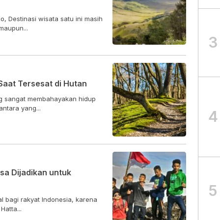
 Destinasi wisata satu ini masih
maupun...
3
Saat Tersesat di Hutan
ng sangat membahayakan hidup
antara yang...
4
isa Dijadikan untuk
5
 bagi rakyat Indonesia, karena
atta...