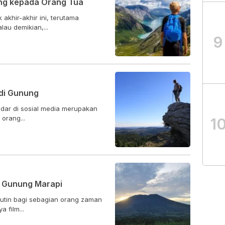
ng kepada Orang Tua
khir-akhir ini, terutama
au demikian,...
9
 di Gunung
edar di sosial media merupakan
orang...
1
di Gunung Marapi
rutin bagi sebagian orang zaman
 film...