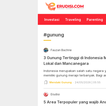
Erudisi
Temukan Jawaban dan Inspirasi
Investasi
Traveling
Parenting
#gunung
Fauzan Bachrie
3 Gunung Tertinggi di Indonesia
Lokal dan Mancanegara
Indonesia merupakan salah satu negara y
memiliki gunung merapi terbanyak. Bagi an
Mendaki Gunung
24/05/2026 | 05:55
Erudisi
5 Area Terpopuler yang wajib And