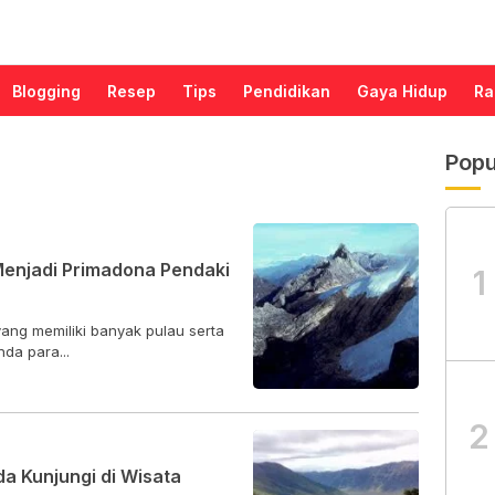
Blogging
Resep
Tips
Pendidikan
Gaya Hidup
Ra
Popu
 Menjadi Primadona Pendaki
1
ang memiliki banyak pulau serta
da para...
2
a Kunjungi di Wisata