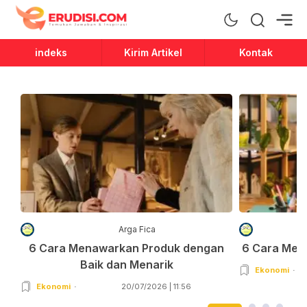
Erudisi
Temukan Jawaban dan Inspirasi
indeks
Kirim Artikel
Kontak
Arga Fica
6 Cara Menawarkan Produk dengan
6 Cara Men
Baik dan Menarik
Ekonomi
Ekonomi
20/07/2026 | 11:56