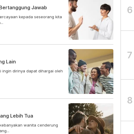
6
sa Bertanggung Jawab
ercayaan kepada seseorang kita
..
7
ng Lain
 ingin dirinya dapat dihargai oleh
8
yang Lebih Tua
ni kebanyakan wanita cenderung
ng...