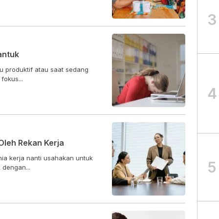
3
antuk
 produktif atau saat sedang
fokus...
4
Oleh Rekan Kerja
nia kerja nanti usahakan untuk
5
 dengan...