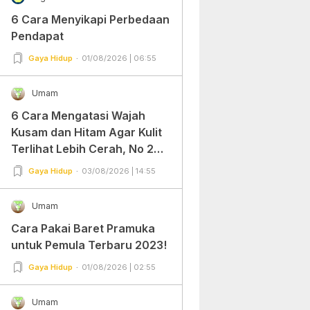
6 Cara Menyikapi Perbedaan
Pendapat
Gaya Hidup
01/08/2026 | 06:55
Umam
6 Cara Mengatasi Wajah
Kusam dan Hitam Agar Kulit
Terlihat Lebih Cerah, No 2
Gampang Banget dan Mudah
Gaya Hidup
03/08/2026 | 14:55
Dipraktekkan!
Umam
Cara Pakai Baret Pramuka
untuk Pemula Terbaru 2023!
Gaya Hidup
01/08/2026 | 02:55
Umam