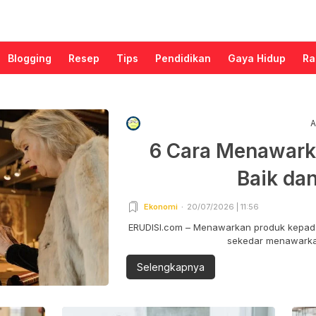
Blogging
Resep
Tips
Pendidikan
Gaya Hidup
Ra
A
6 Cara Menawark
Baik da
Ekonomi
20/07/2026 | 11:56
ERUDISI.com – Menawarkan produk kepada
sekedar menawarkan
Selengkapnya