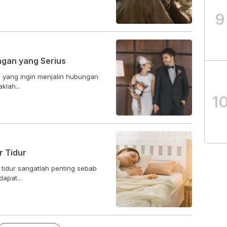
9
ngan yang Serius
a yang ingin menjalin hubungan
klah...
1
r Tidur
tidur sangatlah penting sebab
apat...