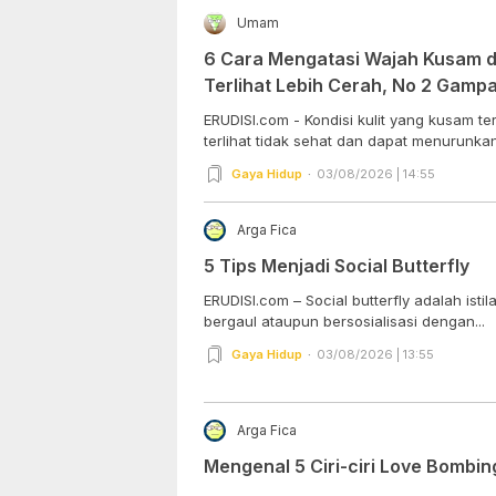
Umam
6 Cara Mengatasi Wajah Kusam da
Terlihat Lebih Cerah, No 2 Gam
Dipraktekkan!
ERUDISI.com - Kondisi kulit yang kusam 
terlihat tidak sehat dan dapat menurunkan 
Gaya Hidup
03/08/2026 | 14:55
Arga Fica
5 Tips Menjadi Social Butterfly
ERUDISI.com – Social butterfly adalah ist
bergaul ataupun bersosialisasi dengan...
Gaya Hidup
03/08/2026 | 13:55
Arga Fica
Mengenal 5 Ciri-ciri Love Bombin