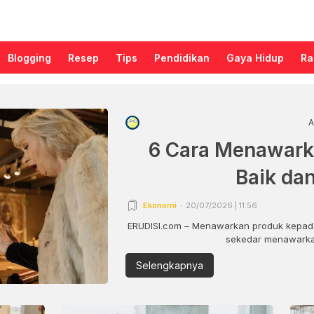
Blogging
Resep
Tips
Pendidikan
Gaya Hidup
Ra
A
6 Cara Menawark
Baik da
Ekonomi
20/07/2026 | 11:56
ERUDISI.com – Menawarkan produk kepada
sekedar menawarkan
Selengkapnya