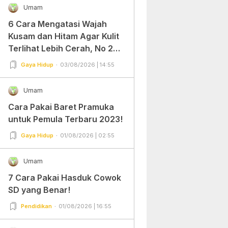
Umam
6 Cara Mengatasi Wajah
Kusam dan Hitam Agar Kulit
Terlihat Lebih Cerah, No 2
Gampang Banget dan Mudah
Gaya Hidup
03/08/2026 | 14:55
Dipraktekkan!
Umam
Cara Pakai Baret Pramuka
untuk Pemula Terbaru 2023!
Gaya Hidup
01/08/2026 | 02:55
Umam
7 Cara Pakai Hasduk Cowok
SD yang Benar!
Pendidikan
01/08/2026 | 16:55