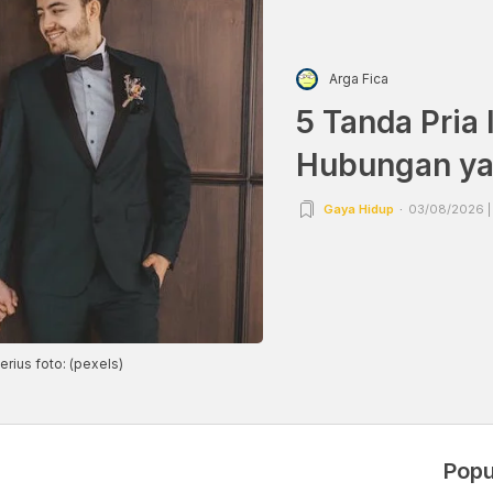
Arga Fica
5 Tanda Pria 
Hubungan ya
Gaya Hidup
03/08/2026 |
rius foto: (pexels)
Popu