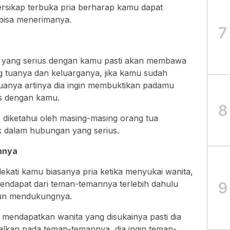
ersikap terbuka pria berharap kamu dapat
 bisa menerimanya.
7
n yang serius dengan kamu pasti akan membawa
 tuanya dan keluarganya, jika kamu sudah
uanya artinya dia ingin membuktikan padamu
us dengan kamu.
8
diketahui oleh masing-masing orang tua
k dalam hubungan yang serius.
nnya
ati kamu biasanya pria ketika menyukai wanita,
9
endapat dari teman-temannya terlebih dahulu
pun mendukungnya.
l mendapatkan wanita yang disukainya pasti dia
kan pada teman-temannya, dia ingin teman-