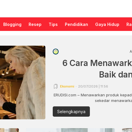
Blogging
Resep
Tips
Pendidikan
Gaya Hidup
Ra
A
6 Cara Menawark
Baik da
Ekonomi
20/07/2026 | 11:56
ERUDISI.com – Menawarkan produk kepada
sekedar menawarkan
Selengkapnya