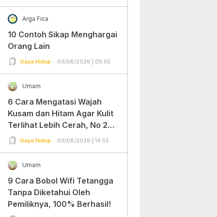
Arga Fica
10 Contoh Sikap Menghargai
Orang Lain
Gaya Hidup
03/08/2026 | 05:55
Umam
6 Cara Mengatasi Wajah
Kusam dan Hitam Agar Kulit
Terlihat Lebih Cerah, No 2
Gampang Banget dan Mudah
Gaya Hidup
03/08/2026 | 14:55
Dipraktekkan!
Umam
9 Cara Bobol Wifi Tetangga
Tanpa Diketahui Oleh
Pemiliknya, 100% Berhasil!