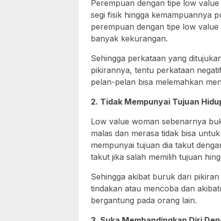
Perempuan dengan tipe low value 
segi fisik hingga kemampuannya p
perempuan dengan tipe low value
banyak kekurangan.
Sehingga perkataan yang ditujukan
pikirannya, tentu perkataan negati
pelan-pelan bisa melemahkan men
2. Tidak Mempunyai Tujuan Hidu
Low value woman sebenarnya buka
malas dan merasa tidak bisa untuk
mempunyai tujuan dia takut denga
takut jika salah memilih tujuan hi
Sehingga akibat buruk dari pikir
tindakan atau mencoba dan akibat
bergantung pada orang lain.
3. Suka Membandingkan Diri Den