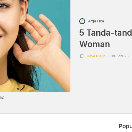
Arga Fica
5 Tanda-tand
Woman
Gaya Hidup
01/08/2026 |
ls)
Popu