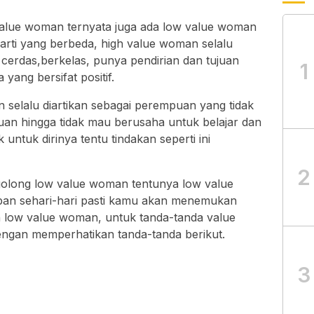
h value woman ternyata juga ada low value woman
 arti yang berbeda, high value woman selalu
cerdas,berkelas, punya pendirian dan tujuan
1
yang bersifat positif.
selalu diartikan sebagai perempuan yang tidak
juan hingga tidak mau berusaha untuk belajar dan
ntuk dirinya tentu tindakan seperti ini
2
golong low value woman tentunya low value
pan sehari-hari pasti kamu akan menemukan
low value woman, untuk tanda-tanda value
ngan memperhatikan tanda-tanda berikut.
3