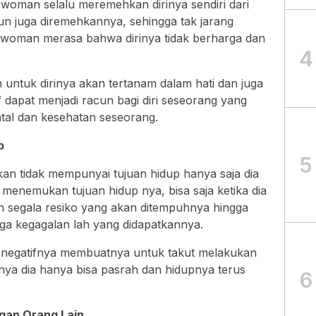
woman selalu meremehkan dirinya sendiri dari
un juga diremehkannya, sehingga tak jarang
 woman merasa bahwa dirinya tidak berharga dan
4
 untuk dirinya akan tertanam dalam hati dan juga
f dapat menjadi racun bagi diri seseorang yang
tal dan kesehatan seseorang.
p
5
n tidak mempunyai tujuan hidup hanya saja dia
 menemukan tujuan hidup nya, bisa saja ketika dia
n segala resiko yang akan ditempuhnya hingga
ngga kegagalan lah yang didapatkannya.
an negatifnya membuatnya untuk takut melakukan
nya dia hanya bisa pasrah dan hidupnya terus
6
gan Orang Lain