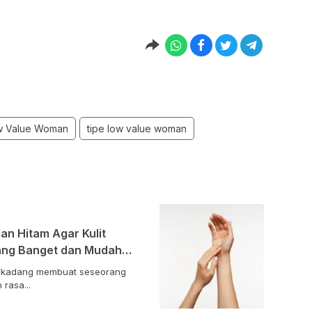
w Value Woman
tipe low value woman
n Hitam Agar Kulit
pang Banget dan Mudah
terkadang membuat seseorang
rasa...