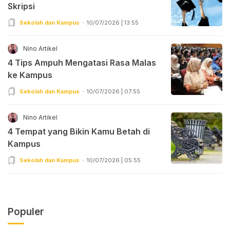
Skripsi
Sekolah dan Kampus
10/07/2026 | 13:55
Nino Artikel
4 Tips Ampuh Mengatasi Rasa Malas
ke Kampus
Sekolah dan Kampus
10/07/2026 | 07:55
Nino Artikel
4 Tempat yang Bikin Kamu Betah di
Kampus
Sekolah dan Kampus
10/07/2026 | 05:55
Populer