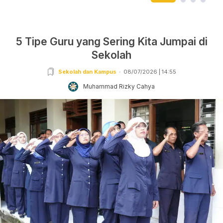
5 Tipe Guru yang Sering Kita Jumpai di
Sekolah
Sekolah dan Kampus
08/07/2026 | 14:55
Muhammad Rizky Cahya