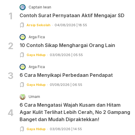
Captain Iwan
1
Contoh Surat Pernyataan Aktif Mengajar SD
Arsip Sekolah
04/08/2026 | 18:55
Arga Fica
2
10 Contoh Sikap Menghargai Orang Lain
Gaya Hidup
03/08/2026 | 05:55
Arga Fica
3
6 Cara Menyikapi Perbedaan Pendapat
Gaya Hidup
01/08/2026 | 06:55
Umam
6 Cara Mengatasi Wajah Kusam dan Hitam
4
Agar Kulit Terlihat Lebih Cerah, No 2 Gampang
Banget dan Mudah Dipraktekkan!
Gaya Hidup
03/08/2026 | 14:55