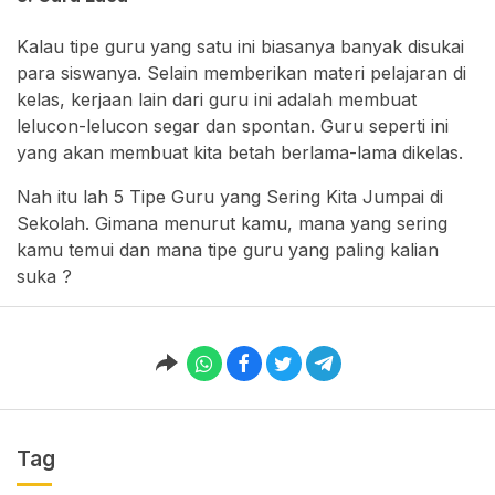
Kalau tipe guru yang satu ini biasanya banyak disukai
para siswanya. Selain memberikan materi pelajaran di
kelas, kerjaan lain dari guru ini adalah membuat
lelucon-lelucon segar dan spontan. Guru seperti ini
yang akan membuat kita betah berlama-lama dikelas.
Nah itu lah 5 Tipe Guru yang Sering Kita Jumpai di
Sekolah. Gimana menurut kamu, mana yang sering
kamu temui dan mana tipe guru yang paling kalian
suka ?
Tag