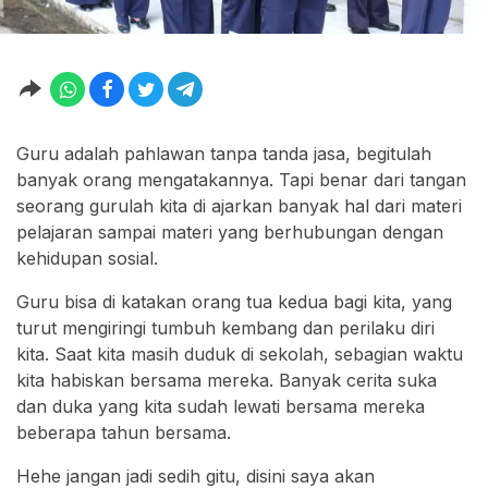
Guru adalah pahlawan tanpa tanda jasa, begitulah
banyak orang mengatakannya. Tapi benar dari tangan
seorang gurulah kita di ajarkan banyak hal dari materi
pelajaran sampai materi yang berhubungan dengan
kehidupan sosial.
Guru bisa di katakan orang tua kedua bagi kita, yang
turut mengiringi tumbuh kembang dan perilaku diri
kita. Saat kita masih duduk di sekolah, sebagian waktu
kita habiskan bersama mereka. Banyak cerita suka
dan duka yang kita sudah lewati bersama mereka
beberapa tahun bersama.
Hehe jangan jadi sedih gitu, disini saya akan