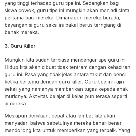
yang tinggi terhadap guru tipe ini. Sedangkan bagi
siswa cowok, guru tipe ini mungkin akan menjadi cinta
pertama bagi mereka. Dimanapun mereka berada,
bayangan si guru seksi ini bakal berus terngiang di
benak mereka.
3. Guru Killer
Mungkin kita sudah terbiasa mendengar tipe guru ini.
Hidup kita akan dibuat tidak tentram dengan kehadiran
guru ini. Rasa yang tidak jelas antara takut dan benci
ketika bertemu dengan guru killer. Guru tipe ini rajin
sekali yang namanya memberikan tugas kepada anak
muridnya. Aktivitas belajar di kelas pun terasa seperti
di neraka.
Meskipun demikian, cepat atau lambat kita akan
menyadari bahwa sebetulnya mereka benar-benar
mendorong kita untuk memberikan yang terbaik. Yang