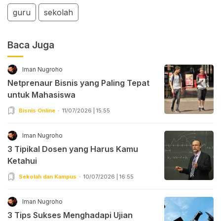
guru
sekolah
Baca Juga
Iman Nugroho
Netprenaur Bisnis yang Paling Tepat
untuk Mahasiswa
Bisnis Online
11/07/2026 | 15:55
Iman Nugroho
3 Tipikal Dosen yang Harus Kamu
Ketahui
Sekolah dan Kampus
10/07/2026 | 16:55
Iman Nugroho
3 Tips Sukses Menghadapi Ujian