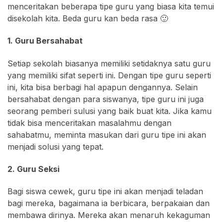
menceritakan beberapa tipe guru yang biasa kita temui
disekolah kita. Beda guru kan beda rasa 🙂
1. Guru Bersahabat
Setiap sekolah biasanya memiliki setidaknya satu guru
yang memiliki sifat seperti ini. Dengan tipe guru seperti
ini, kita bisa berbagi hal apapun dengannya. Selain
bersahabat dengan para siswanya, tipe guru ini juga
seorang pemberi sulusi yang baik buat kita. Jika kamu
tidak bisa menceritakan masalahmu dengan
sahabatmu, meminta masukan dari guru tipe ini akan
menjadi solusi yang tepat.
2. Guru Seksi
Bagi siswa cewek, guru tipe ini akan menjadi teladan
bagi mereka, bagaimana ia berbicara, berpakaian dan
membawa dirinya. Mereka akan menaruh kekaguman