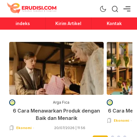
Erudisi
Temukan Jawaban dan Inspirasi
indeks
Kirim Artikel
Kontak
Arga Fica
6 Cara Menawarkan Produk dengan
6 Cara Men
Baik dan Menarik
Ekonomi
Ekonomi
20/07/2026 | 11:56