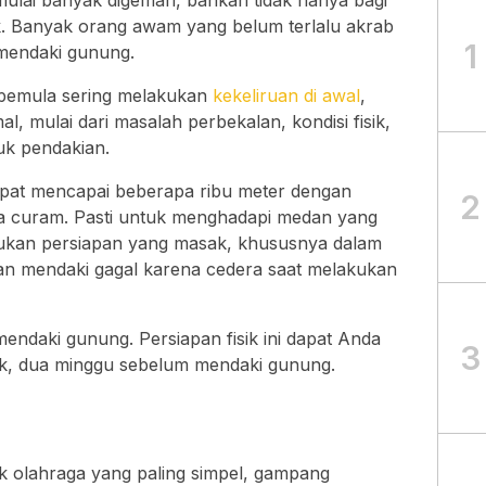
 mulai banyak digemari, bahkan tidak hanya bagi
k. Banyak orang awam yang belum terlalu akrab
1
 mendaki gunung.
 pemula sering melakukan
kekeliruan di awal
,
l, mulai dari masalah perbekalan, kondisi fisik,
tuk pendakian.
pat mencapai beberapa ribu meter dengan
2
rta curam. Pasti untuk menghadapi medan yang
erlukan persiapan yang masak, khususnya dalam
atan mendaki gagal karena cedera saat melakukan
mendaki gunung. Persiapan fisik ini dapat Anda
3
idak, dua minggu sebelum mendaki gunung.
suk olahraga yang paling simpel, gampang