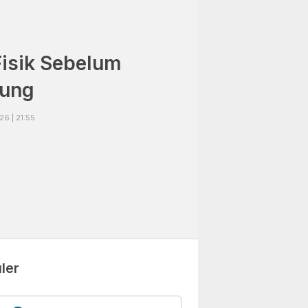
Fisik Sebelum
nung
26 | 21:55
ler