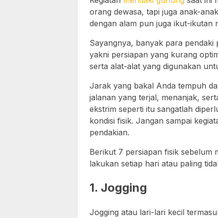
Kegiatan
mendaki gunung
saat ini
orang dewasa, tapi juga anak-ana
dengan alam pun juga ikut-ikutan
Sayangnya, banyak para pendaki
yakni persiapan yang kurang optima
serta alat-alat yang digunakan un
Jarak yang bakal Anda tempuh da
jalanan yang terjal, menanjak, se
ekstrim seperti itu sangatlah dip
kondisi fisik. Jangan sampai kegi
pendakian.
Berikut 7 persiapan fisik sebelum 
lakukan setiap hari atau paling t
1. Jogging
Jogging atau lari-lari kecil terma