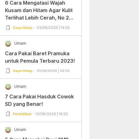
6 Cara Mengatasi Wajah
Kusam dan Hitam Agar Kulit
Terlihat Lebih Cerah, No 2
Gampang Banget dan Mudah
Gaya Hidup
03/08/2026 | 14:55
Dipraktekkan!
Umam
Cara Pakai Baret Pramuka
untuk Pemula Terbaru 2023!
Gaya Hidup
01/08/2026 | 02:55
Umam
7 Cara Pakai Hasduk Cowok
SD yang Benar!
Pendidikan
01/08/2026 | 16:55
Umam