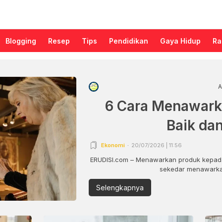
Blogging
Resep
Tips
Pendidikan
Gaya Hidup
Ra
A
6 Cara Menawark
Baik da
Ekonomi
20/07/2026 | 11:56
ERUDISI.com – Menawarkan produk kepada
sekedar menawarkan
Selengkapnya