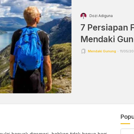
Dozi Adiguna
7 Persiapan 
Mendaki Gu
Mendaki Gunung
11/05/20
Popu