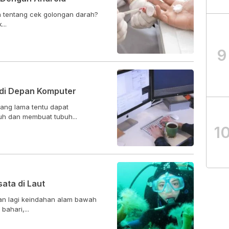
n tentang cek golongan darah?
ek...
9
 di Depan Komputer
ang lama tentu dapat
h dan membuat tubuh...
1
ata di Laut
an lagi keindahan alam bawah
ahari,...