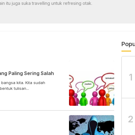
ain itu juga suka travelling untuk refresing otak.
Popu
ng Paling Sering Salah
1
bangsa kita. Kita sudah
ntuk tulisan...
2