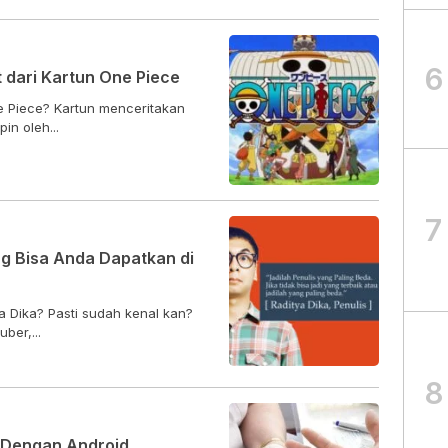
6
 dari Kartun One Piece
e Piece? Kartun menceritakan
in oleh...
7
g Bisa Anda Dapatkan di
a Dika? Pasti sudah kenal kan?
ber,...
8
 Dengan Android