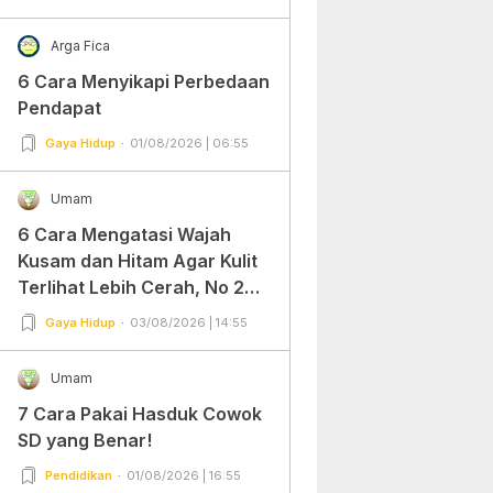
Arga Fica
6 Cara Menyikapi Perbedaan
Pendapat
Gaya Hidup
01/08/2026 | 06:55
Umam
6 Cara Mengatasi Wajah
Kusam dan Hitam Agar Kulit
Terlihat Lebih Cerah, No 2
Gampang Banget dan Mudah
Gaya Hidup
03/08/2026 | 14:55
Dipraktekkan!
Umam
7 Cara Pakai Hasduk Cowok
SD yang Benar!
Pendidikan
01/08/2026 | 16:55