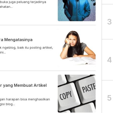
buka juga peluang terjadinya
ahatan...
3
ra Mengatasinya
geblog, baik itu posting artikel,
i...
4
r yang Membuat Artikel
5
ngan harapan bisa menghasilkan
si blog...