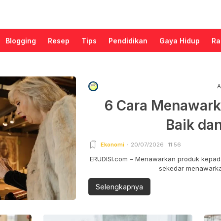
Blogging
Resep
Tips
Pendidikan
Gaya Hidup
Ra
A
6 Cara Menawark
Baik da
Ekonomi
20/07/2026 | 11:56
ERUDISI.com – Menawarkan produk kepada
sekedar menawarkan
Selengkapnya