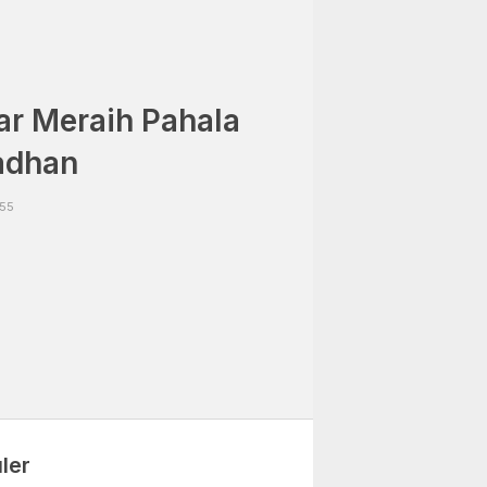
r Meraih Pahala
adhan
:55
ler