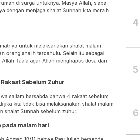
mah di surga untuknya. Masya Allah, siapa
nya dengan menjaga shalat Sunnah kita meraih
4
umatnya untuk melaksanakan shalat malam
 orang shalih terdahulu. Selain itu sebagai
a Allah Taala agar Allah menghapus dosa dan
5
t Rakaat Sebelum Zuhur
hi wa sallam bersabda bahwa 4 rakaat sebelum
 jika kita tidak bisa melaksanakan shalat malam
6
an shalat Sunnah sebelum zuhur.
n pada malam hari
leh Ahmad 18/11 bahwa Rasulullah bersabda