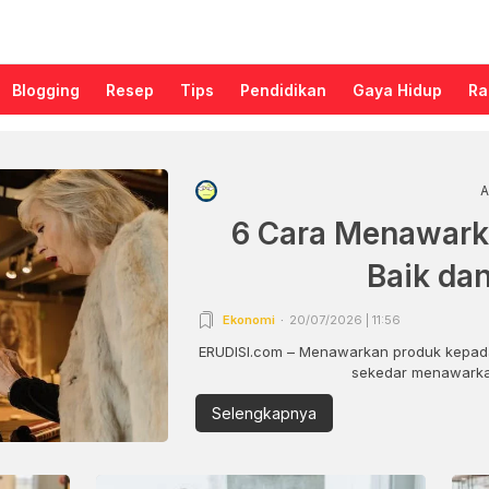
Blogging
Resep
Tips
Pendidikan
Gaya Hidup
Ra
A
6 Cara Menawark
Baik da
Ekonomi
20/07/2026 | 11:56
ERUDISI.com – Menawarkan produk kepada
sekedar menawarkan
Selengkapnya