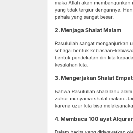
maka Allah akan membangunkan ru
yang tidak tergiur dengannya. Ha
pahala yang sangat besar.
2. Menjaga Shalat Malam
Rasulullah sangat menganjurkan 
sebagai bentuk kebiasaan-kebiasaan
bentuk pendekatan diri kita kepad
kesalahan kita.
3. Mengerjakan Shalat Empa
Bahwa Rasulullah shalallahu alai
zuhur menyamai shalat malam. Jadi
karena uzur kita bisa melaksanak
4. Membaca 100 ayat Alqura
Dalam hadits yang diriwayatkan o