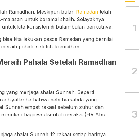
elah Ramadhan. Meskipun bulan
Ramadan
telah
as-malasan untuk beramal shalih. Selayaknya
1
 untuk kita konsisten di bulan-bulan berikutnya.
 bisa kita lakukan pasca Ramadan yang bernilai
an meraih pahala setelah Ramadhan
eraih Pahala Setelah Ramadhan
2
ng yang menjaga shalat Sunnah. Seperti
radhiyallanha bahwa nabi bersabda yang
at Sunnah empat rakaat sebelum zuhur dan
3
haramkan baginya disentuh neraka. (HR Abu
jaga shalat Sunnah 12 rakaat setiap harinya