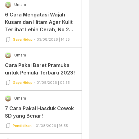
Umam
6 Cara Mengatasi Wajah
Kusam dan Hitam Agar Kulit
Terlihat Lebih Cerah, No 2
Gampang Banget dan Mudah
Gaya Hidup
03/08/2026 | 14:55
Dipraktekkan!
Umam
Cara Pakai Baret Pramuka
untuk Pemula Terbaru 2023!
Gaya Hidup
01/08/2026 | 02:55
Umam
7 Cara Pakai Hasduk Cowok
SD yang Benar!
Pendidikan
01/08/2026 | 16:55