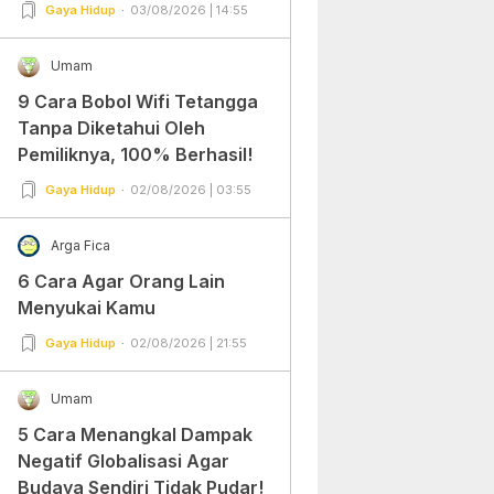
Gampang Banget dan Mudah
Gaya Hidup
03/08/2026 | 14:55
Dipraktekkan!
Umam
9 Cara Bobol Wifi Tetangga
Tanpa Diketahui Oleh
Pemiliknya, 100% Berhasil!
Gaya Hidup
02/08/2026 | 03:55
Arga Fica
6 Cara Agar Orang Lain
Menyukai Kamu
Gaya Hidup
02/08/2026 | 21:55
Umam
5 Cara Menangkal Dampak
Negatif Globalisasi Agar
Budaya Sendiri Tidak Pudar!