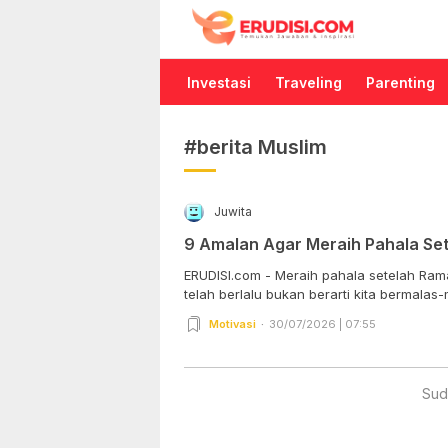
Erudisi
Temukan Jawaban dan Inspirasi
Investasi
Traveling
Parenting
#berita Muslim
Juwita
9 Amalan Agar Meraih Pahala Se
ERUDISI.com - Meraih pahala setelah Ra
telah berlalu bukan berarti kita bermalas-
Motivasi
30/07/2026 | 07:55
Sud