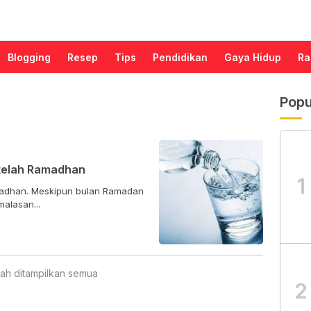
Blogging
Resep
Tips
Pendidikan
Gaya Hidup
Ra
Popu
telah Ramadhan
1
madhan. Meskipun bulan Ramadan
malasan...
ah ditampilkan semua
2