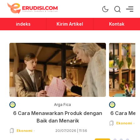
Erudisi
Temukan Jawaban dan Inspirasi
indeks
Kirim Artikel
Kontak
Arga Fica
6 Cara Menawarkan Produk dengan
6 Cara Men
Baik dan Menarik
Ekonomi
Ekonomi
20/07/2026 | 11:56