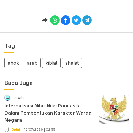
Tag
ahok
arab
kiblat
shalat
Baca Juga
Juwita
Internalisasi Nilai-Nilai Pancasila
Dalam Pembentukan Karakter Warga
Negara
Opini
18/07/2026 | 02:55