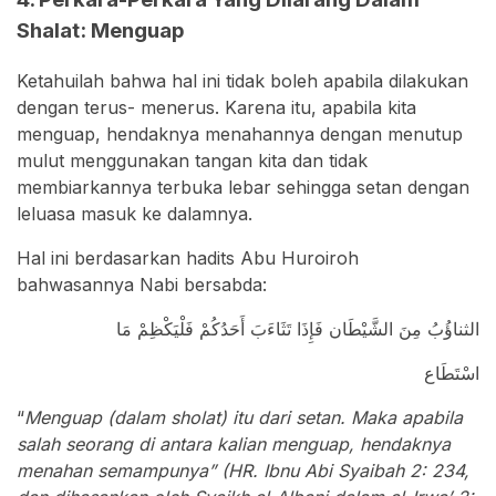
Shalat: Menguap
Ketahuilah bahwa hal ini tidak boleh apabila dilakukan
dengan terus- menerus. Karena itu, apabila kita
menguap, hendaknya menahannya dengan menutup
mulut menggunakan tangan kita dan tidak
membiarkannya terbuka lebar sehingga setan dengan
leluasa masuk ke dalamnya.
Hal ini berdasarkan hadits Abu Huroiroh
bahwasannya Nabi bersabda:
الثناؤُبُ مِنَ الشَّيْطَان فَإِذَا تَثَاءَبَ أَحَدُكُمْ فَلْيَكْظِمْ مَا
اسْتَطَاع
“
Menguap (dalam sholat) itu dari setan. Maka apabila
salah seorang di antara kalian menguap, hendaknya
menahan semampunya” (HR. Ibnu Abi Syaibah 2: 234,