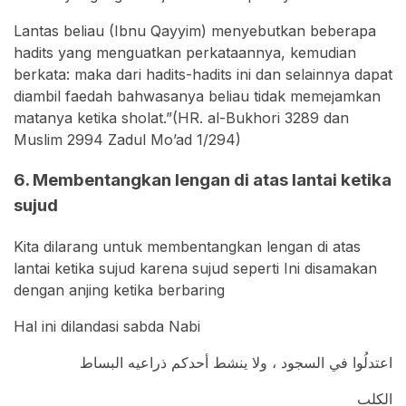
Lantas beliau (Ibnu Qayyim) menyebutkan beberapa
hadits yang menguatkan perkataannya, kemudian
berkata: maka dari hadits-hadits ini dan selainnya dapat
diambil faedah bahwasanya beliau tidak memejamkan
matanya ketika sholat.”(HR. al-Bukhori 3289 dan
Muslim 2994 Zadul Mo’ad 1/294)
6. Membentangkan lengan di atas lantai ketika
sujud
Kita dilarang untuk membentangkan lengan di atas
lantai ketika sujud karena sujud seperti Ini disamakan
dengan anjing ketika berbaring
Hal ini dilandasi sabda Nabi
اعتدلُوا في السجود ، ولا ينشط أحدكم ذراعيه البساط
الكلب