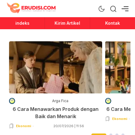
Erudisi
Temukan Jawaban dan Inspirasi
indeks
Kirim Artikel
Kontak
Arga Fica
6 Cara Menawarkan Produk dengan
6 Cara Men
Baik dan Menarik
Ekonomi
Ekonomi
20/07/2026 | 11:56