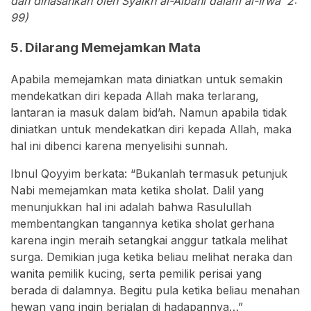
dan dihasankan oleh Syaikh al-Albani dalam al-Irwa’ 2:
99)
5. Dilarang Memejamkan Mata
Apabila memejamkan mata diniatkan untuk semakin
mendekatkan diri kepada Allah maka terlarang,
lantaran ia masuk dalam bid’ah. Namun apabila tidak
diniatkan untuk mendekatkan diri kepada Allah, maka
hal ini dibenci karena menyelisihi sunnah.
Ibnul Qoyyim berkata: “Bukanlah termasuk petunjuk
Nabi memejamkan mata ketika sholat. Dalil yang
menunjukkan hal ini adalah bahwa Rasulullah
membentangkan tangannya ketika sholat gerhana
karena ingin meraih setangkai anggur tatkala melihat
surga. Demikian juga ketika beliau melihat neraka dan
wanita pemilik kucing, serta pemilik perisai yang
berada di dalamnya. Begitu pula ketika beliau menahan
hewan yang ingin berjalan di hadapannya…”