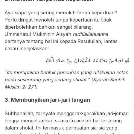
Ayo siapa yang sering menoleh tanpa keperluan?
Perlu diingat menoleh tanpa keperluan itu tidak
diperbolehkan bahkan sangat dilarang.
Ummahatul Mukminin Aisyah
radhiallahuanha
bertanya tentang hal ini kepada Rasulullah, lantas
beliau menjelaskan:
هُوَ اخْتِلاسٌ يَخْتَلِسُهُ الشَّيْطَانُ مِنْ صَلَاةِ الْعَبْدِ
“
Itu merupakan bentuk pencurian yang dilakukan setan
pada seseorang yang sedang sholat.” (Syarah Shohih
Muslim 2: 271)
3. Membunyikan jari-jari tangan
Subhanallah, ternyata menggerak-gerakkan jari-jemari
hingga mengeluarkan suara itu adalah hal terlarang
dalam sholat. Ini termasuk perbuatan sia-sia yang