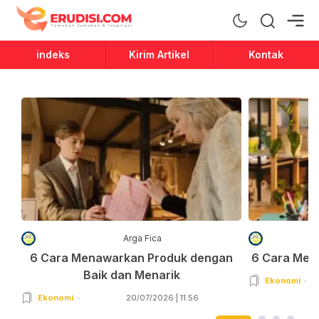
Erudisi
Temukan Jawaban dan Inspirasi
indeks
Kirim Artikel
Kontak
Arga Fica
6 Cara Menawarkan Produk dengan
6 Cara Men
Baik dan Menarik
Ekonomi
Ekonomi
20/07/2026 | 11:56