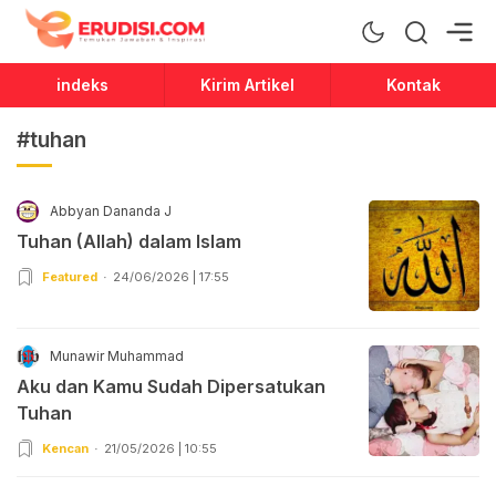
Erudisi
Temukan Jawaban dan Inspirasi
indeks
Kirim Artikel
Kontak
#tuhan
Abbyan Dananda J
Tuhan (Allah) dalam Islam
Featured
24/06/2026 | 17:55
Munawir Muhammad
Aku dan Kamu Sudah Dipersatukan
Tuhan
Kencan
21/05/2026 | 10:55