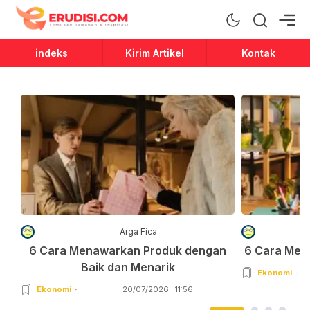
Erudisi
Temukan Jawaban dan Inspirasi
indeks
Kirim Artikel
Kontak
Arga Fica
6 Cara Menawarkan Produk dengan
6 Cara Men
Baik dan Menarik
Ekonomi
Ekonomi
20/07/2026 | 11:56