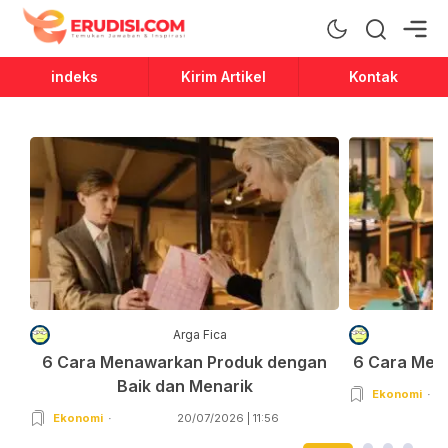
Erudisi
Temukan Jawaban dan Inspirasi
indeks
Kirim Artikel
Kontak
Arga Fica
6 Cara Menawarkan Produk dengan
6 Cara Men
Baik dan Menarik
Ekonomi
Ekonomi
20/07/2026 | 11:56