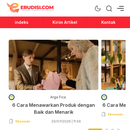
Erudisi
Temukan Jawaban dan Inspirasi
indeks
Kirim Artikel
Kontak
Arga Fica
6 Cara Menawarkan Produk dengan
6 Cara Men
Baik dan Menarik
Ekonomi
Ekonomi
20/07/2026 | 11:56