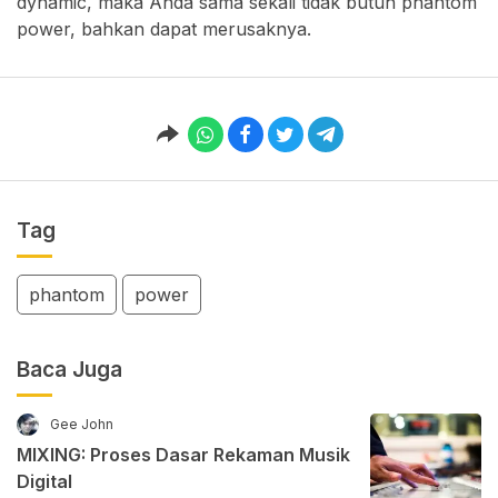
dynamic, maka Anda sama sekali tidak butuh phantom
power, bahkan dapat merusaknya.
Tag
phantom
power
Baca Juga
Gee John
MIXING: Proses Dasar Rekaman Musik
Digital