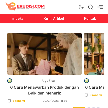
Erudisi
Temukan Jawaban dan Inspirasi
indeks
Kirim Artikel
Kontak
Arga Fica
6 Cara Menawarkan Produk dengan
6 Cara Men
Baik dan Menarik
Ekonomi
Ekonomi
20/07/2026 | 11:56