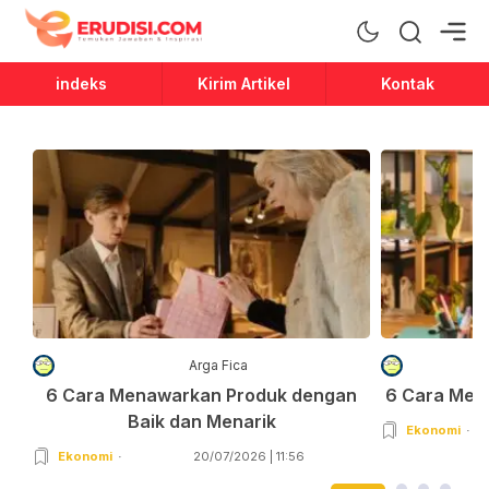
Erudisi
Temukan Jawaban dan Inspirasi
indeks
Kirim Artikel
Kontak
Arga Fica
6 Cara Menawarkan Produk dengan
6 Cara Men
Baik dan Menarik
Ekonomi
Ekonomi
20/07/2026 | 11:56