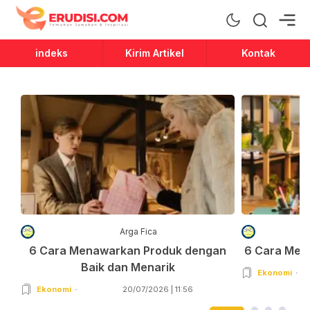
Erudisi
Temukan Jawaban dan Inspirasi
indeks
Kirim Artikel
Kontak
Arga Fica
6 Cara Menawarkan Produk dengan
6 Cara Men
Baik dan Menarik
Ekonomi
Ekonomi
20/07/2026 | 11:56