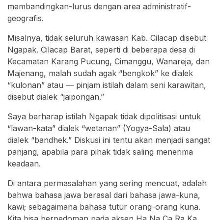
membandingkan-lurus dengan area administratif-
geografis.
Misalnya, tidak seluruh kawasan Kab. Cilacap disebut
Ngapak. Cilacap Barat, seperti di beberapa desa di
Kecamatan Karang Pucung, Cimanggu, Wanareja, dan
Majenang, malah sudah agak “bengkok” ke dialek
“kulonan” atau — pinjam istilah dalam seni karawitan,
disebut dialek “jaipongan.”
Saya berharap istilah Ngapak tidak dipolitisasi untuk
“lawan-kata” dialek “wetanan” (Yogya-Sala) atau
dialek “bandhek.” Diskusi ini tentu akan menjadi sangat
panjang, apabila para pihak tidak saling menerima
keadaan.
Di antara permasalahan yang sering mencuat, adalah
bahwa bahasa jawa berasal dari bahasa jawa-kuna,
kawi; sebagaimana bahasa tutur orang-orang kuna.
Kita bisa berpedoman pada aksen Ha Na Ca Ra Ka,,,