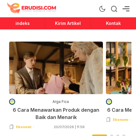
Erudisi
Temukan Jawaban dan Inspirasi
indeks
Kirim Artikel
Kontak
Arga Fica
6 Cara Menawarkan Produk dengan
6 Cara Men
Baik dan Menarik
Ekonomi
Ekonomi
20/07/2026 | 11:56