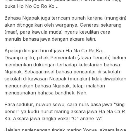
buka Ho No Co Ro Ko…
Bahasa Ngapak juga terncam punah karena (mungkin)
akan ditinggalkan oleh warganya. Generasi sekarang
(maaf, para kawula muda) nyaris kesulitan cara
menulis bahasa jawa dengan aksara latin.
Apalagi dengan huruf jawa Ha Na Ca Ra Ka…
Disamping itu, pihak Pemerintah (Jawa Tengah) belum
memberikan dukungan terhadap kelestarian bahasa
Ngapak. Sebagai misal bahasa pengantar di sekolah-
sekolah di kawasan Ngapak (mungkin) tidak diwajibkan
mengunakan bahasa Ngapak, tetapi malahan
menggunakan bahasa bandhek. Nah.
Para sedulur, nuwun sewu, cara nulis basa jawa “sing
bener” ya kudu nurut maring aksara jawa Ha Na Ca R
Ka. Aksara jawa langka vokal “O” anane “A”.
Jajalen panjenengan tindak maring Yogya, aksara jawa