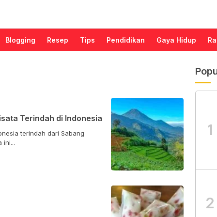
Blogging
Resep
Tips
Pendidikan
Gaya Hidup
Ra
Popu
isata Terindah di Indonesia
1
ni...
2