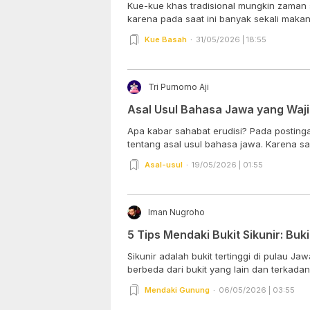
Kue-kue khas tradisional mungkin zaman 
karena pada saat ini banyak sekali makan
Kue Basah
31/05/2026 | 18:55
Tri Purnomo Aji
Asal Usul Bahasa Jawa yang Waji
Apa kabar sahabat erudisi? Pada postinga
tentang asal usul bahasa jawa. Karena sa
Asal-usul
19/05/2026 | 01:55
Iman Nugroho
5 Tips Mendaki Bukit Sikunir: Buki
Sikunir adalah bukit tertinggi di pulau Ja
berbeda dari bukit yang lain dan terkadang
Mendaki Gunung
06/05/2026 | 03:55