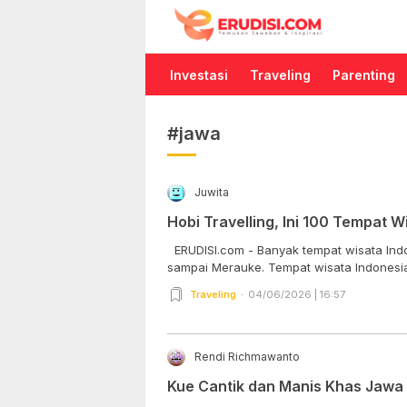
Erudisi
Temukan Jawaban dan Inspirasi
Investasi
Traveling
Parenting
#jawa
Juwita
Hobi Travelling, Ini 100 Tempat W
ERUDISI.com - Banyak tempat wisata Indonesia terindah dari Sabang
sampai Merauke. Tempat wisata Indonesia i
Traveling
04/06/2026 | 16:57
Rendi Richmawanto
Kue Cantik dan Manis Khas Jawa