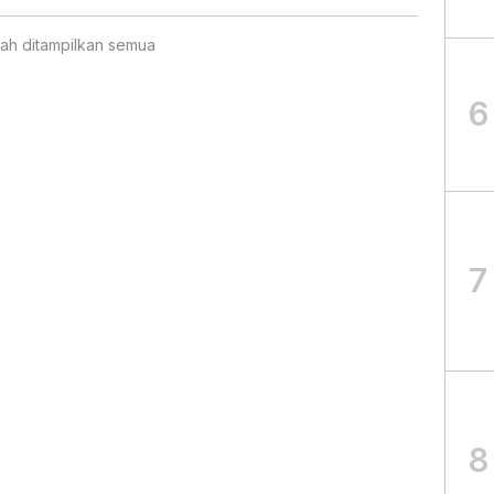
ah ditampilkan semua
6
7
8