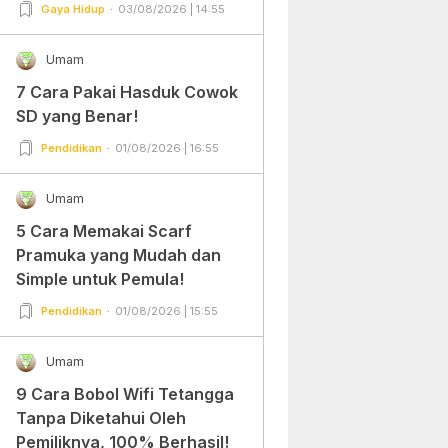
Gampang Banget dan Mudah
Gaya Hidup
03/08/2026 | 14:55
Dipraktekkan!
Umam
7 Cara Pakai Hasduk Cowok
SD yang Benar!
Pendidikan
01/08/2026 | 16:55
Umam
5 Cara Memakai Scarf
Pramuka yang Mudah dan
Simple untuk Pemula!
Pendidikan
01/08/2026 | 15:55
Umam
9 Cara Bobol Wifi Tetangga
Tanpa Diketahui Oleh
Pemiliknya, 100% Berhasil!