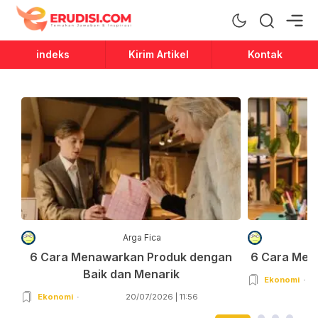
Erudisi
Temukan Jawaban dan Inspirasi
indeks
Kirim Artikel
Kontak
Arga Fica
6 Cara Menawarkan Produk dengan
6 Cara Men
Baik dan Menarik
Ekonomi
Ekonomi
20/07/2026 | 11:56