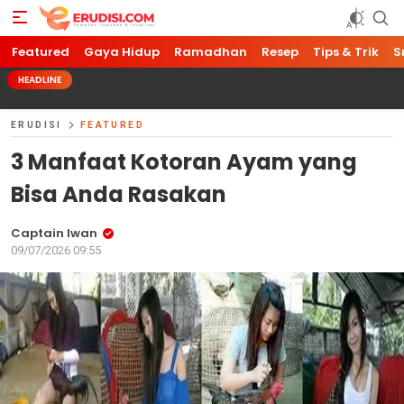
Featured
Gaya Hidup
Ramadhan
Resep
Tips & Trik
S
HEADLINE
ERUDISI
FEATURED
3 Manfaat Kotoran Ayam yang
Bisa Anda Rasakan
Captain Iwan
09/07/2026 09:55