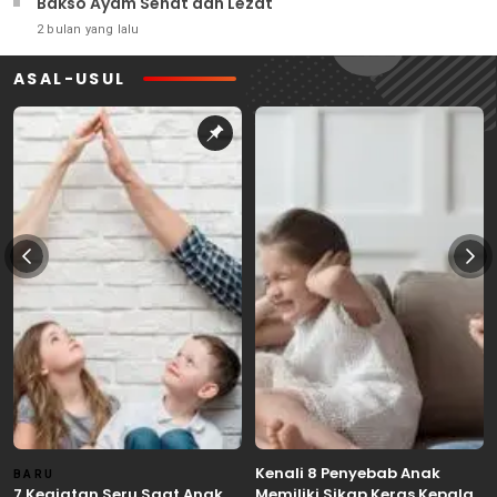
Bakso Ayam Sehat dan Lezat
2 bulan yang lalu
ASAL-USUL
Kenali 8 Penyebab Anak
BARU
7 Kegiatan Seru Saat Anak
Memiliki Sikap Keras Kepala