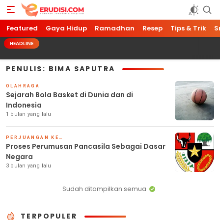
Featured
Erudisi
Temukan Jawaban dan Inspirasi
Gaya Hidup
Ramadhan
Resep
Tips & Trik
S
HEADLINE
PENULIS: BIMA SAPUTRA
OLAHRAGA
Sejarah Bola Basket di Dunia dan di
Indonesia
1 bulan yang lalu
PERJUANGAN KEMERDEKAAN
Proses Perumusan Pancasila Sebagai Dasar
Negara
3 bulan yang lalu
Sudah ditampilkan semua
TERPOPULER