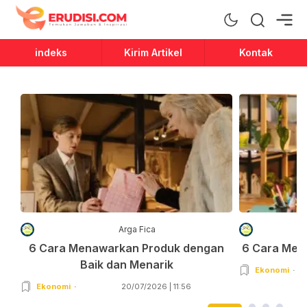
Erudisi
Temukan Jawaban dan Inspirasi
indeks
Kirim Artikel
Kontak
Arga Fica
6 Cara Menawarkan Produk dengan
6 Cara Men
Baik dan Menarik
Ekonomi
Ekonomi
20/07/2026 | 11:56