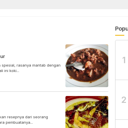
Popu
ur
1
spesial, rasanya mantab dengan
ini koki...
2
tkan resepnya dari seorang
ra pembuatanya...