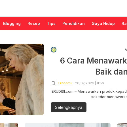
Blogging
Resep
Tips
Pendidikan
Gaya Hidup
Ra
A
6 Cara Menawark
Baik da
Ekonomi
20/07/2026 | 11:56
ERUDISI.com – Menawarkan produk kepada
sekedar menawarkan
Selengkapnya