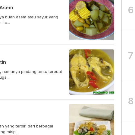
6
 Asem
nya buah asem atau sayur yang
itu...
7
tin
a, namanya pindang tentu terbuat
ga...
8
 yang terdiri dari berbagai
g mirip...