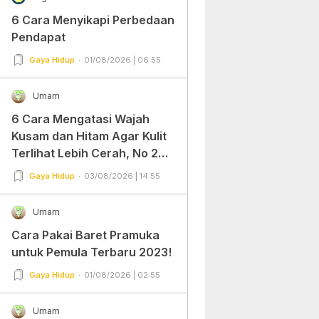
6 Cara Menyikapi Perbedaan
Pendapat
Gaya Hidup
01/08/2026 | 06:55
Umam
6 Cara Mengatasi Wajah
Kusam dan Hitam Agar Kulit
Terlihat Lebih Cerah, No 2
Gampang Banget dan Mudah
Gaya Hidup
03/08/2026 | 14:55
Dipraktekkan!
Umam
Cara Pakai Baret Pramuka
untuk Pemula Terbaru 2023!
Gaya Hidup
01/08/2026 | 02:55
Umam