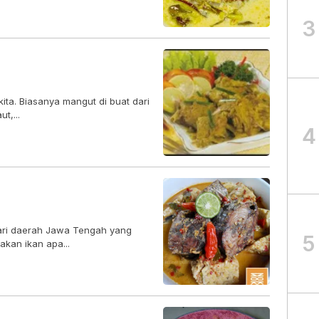
3
ta. Biasanya mangut di buat dari
t,...
4
ri daerah Jawa Tengah yang
5
kan ikan apa...