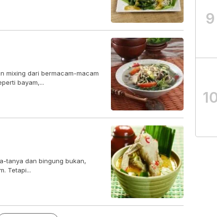
9
an mixing dari bermacam-macam
perti bayam,...
1
ya-tanya dan bingung bukan,
 Tetapi...