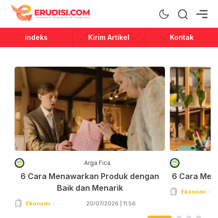
Erudisi
Temukan Jawaban dan Inspirasi
indeks
Kirim Artikel
Kontak
Arga Fica
6 Cara Menawarkan Produk dengan
6 Cara Men
Baik dan Menarik
Ekonomi
Ekonomi
20/07/2026 | 11:56