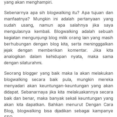
yang akan menghampiri.
Sebenarnya apa sih blogwalking itu? Apa tujuan dan
manfaatnya? Mungkin ini adalah pertanyaan yang
sudah usang, namun apa salahnya jika saya
mengulasnya kembali. Blogwalking adalah sebuah
kegiatan mengunjungi blog milik orang lain yang masih
berhubungan dengan blog kita, serta meningggalkan
jejak dengan memberikan komentar. Jika kita
analogikan dalam kehidupan nyata, maka sama
dengan silaturahmi.
Seorang blogger yang baik maka Ia akan melakukan
blogwalking secara baik pula, mungkin mereka
menyadari akan keuntungan-keuntungan yang akan
didapat. Sebanarnaya jika kita melakuakannya secara
baik dan benar, maka banyak sekali keuntungan yang
akan kita dapatkan. Bahkan menurut Dengan Cara
Blog, blogwalking bisa dijadikan sebagai kampanye
SEO.