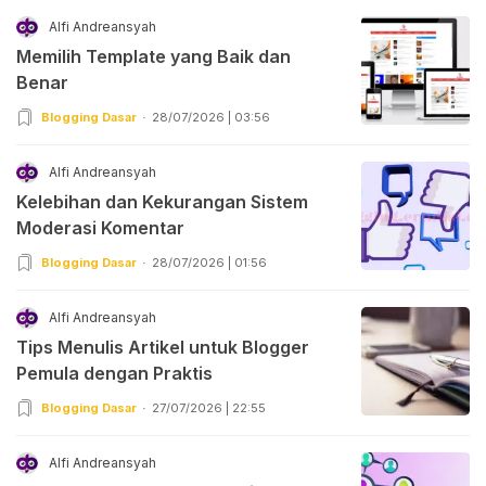
Alfi Andreansyah
Memilih Template yang Baik dan
Benar
Blogging Dasar
28/07/2026 | 03:56
Alfi Andreansyah
Kelebihan dan Kekurangan Sistem
Moderasi Komentar
Blogging Dasar
28/07/2026 | 01:56
Alfi Andreansyah
Tips Menulis Artikel untuk Blogger
Pemula dengan Praktis
Blogging Dasar
27/07/2026 | 22:55
Alfi Andreansyah