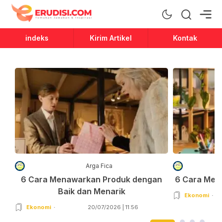
Erudisi
Temukan Jawaban dan Inspirasi
indeks
Kirim Artikel
Kontak
Arga Fica
6 Cara Menawarkan Produk dengan
6 Cara Men
Baik dan Menarik
Ekonomi
Ekonomi
20/07/2026 | 11:56